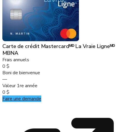
Carte de crédit Mastercardᴹᴰ La Vraie Ligneᴹᴰ
MBNA
Frais annuels
0 $
Boni de bienvenue
—
Valeur 1re année
0 $
Faire une demande