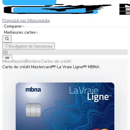
Propulsé par Milesopedia
Comparer
Meilleures cartes
Divulgation de l'annonceur
EN
FR
MilesBeyondBorders
Cartes de crédit
/
/
Carte de crédit Mastercardᴹᴰ La Vraie Ligneᴹᴰ MBNA