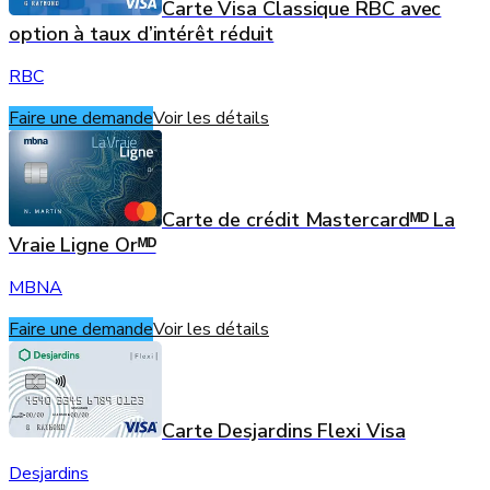
Carte Visa Classique RBC avec
option à taux d’intérêt réduit
RBC
Faire une demande
Voir les détails
Carte de crédit Mastercardᴹᴰ La
Vraie Ligne Orᴹᴰ
MBNA
Faire une demande
Voir les détails
Carte Desjardins Flexi Visa
Desjardins