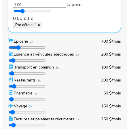
¢
/ point
0,50 ¢
3 ¢
Par défaut
:
1 ¢
Épicerie
700 $
/mois
1x
Essence et véhicules électriques
200 $
/mois
1x
Transport en commun
100 $
/mois
1x
Restaurants
300 $
/mois
1x
Pharmacie
50 $
/mois
1x
Voyage
150 $
/mois
2x
Factures et paiements récurrents
250 $
/mois
1x