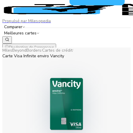
Propulsé par Milesopedia
Comparer
Meilleures cartes
Divulgation de l'annonceur
MilesBeyondBorders
Cartes de crédit
/
/
EN
FR
Carte Visa Infinite enviro Vancity