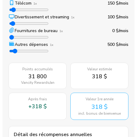
Télécom
150 $
/mois
1x
Divertissement et streaming
100 $
/mois
1x
Fournitures de bureau
0 $
/mois
1x
Autres dépenses
500 $
/mois
1x
Points accumulés
Valeur estimée
31 800
318 $
Vancity Rewards
/an
Après frais
Valeur 1re année
+
318 $
318 $
incl. bonus de bienvenue
Détail des récompenses annuelles