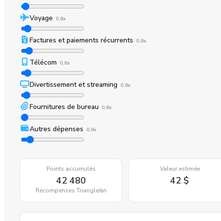
Voyage
0,8x
Factures et paiements récurrents
0,8x
Télécom
0,8x
Divertissement et streaming
0,8x
Fournitures de bureau
0,8x
Autres dépenses
0,8x
Points accumulés
Valeur estimée
42 480
42 $
Récompenses Triangle
/an