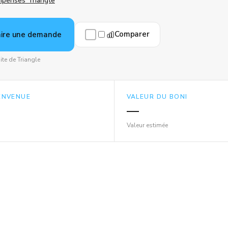
penses Triangle
Comparer
aire une demande
site de Triangle
IENVENUE
VALEUR DU BONI
—
Valeur estimée