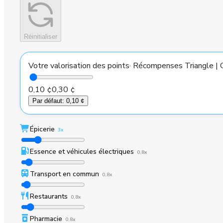
Réinitialiser
Votre valorisation des points
·
Récompenses Triangle | C
0,10 ¢
0,30 ¢
Par défaut
:
0,10 ¢
Épicerie
3x
Essence et véhicules électriques
0,8x
Transport en commun
0,8x
Restaurants
0,8x
Pharmacie
0,8x