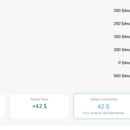
150 $
/mo
250 $
/mo
150 $
/mo
100 $
/mo
0 $
/mo
500 $
/mo
Après frais
Valeur 1re année
+
42 $
42 $
incl. bonus de bienvenue