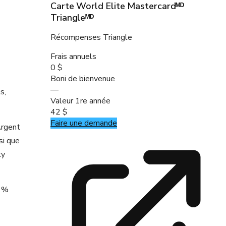
Carte World Elite Mastercardᴹᴰ
Triangleᴹᴰ
Récompenses Triangle
Frais annuels
0 $
Boni de bienvenue
—
s,
Valeur 1re année
42 $
Faire une demande
Argent
si que
ky
5 %