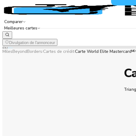
Comparer
Meilleures cartes
Divulgation de l'annonceur
EN
FR
MilesBeyondBorders
Cartes de crédit
Carte World Elite Mastercardᴹᴰ
/
/
Ca
Triang