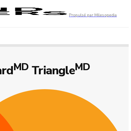
Propulsé par Milesopedia
MD
MD
ard
Triangle