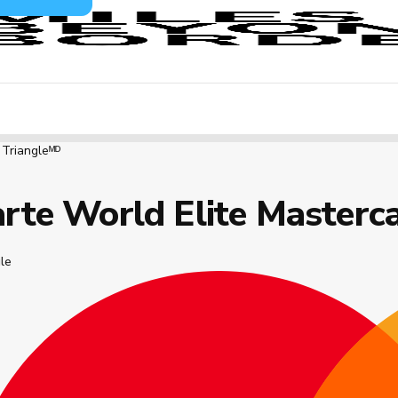
 Triangleᴹᴰ
rte World Elite Masterc
le