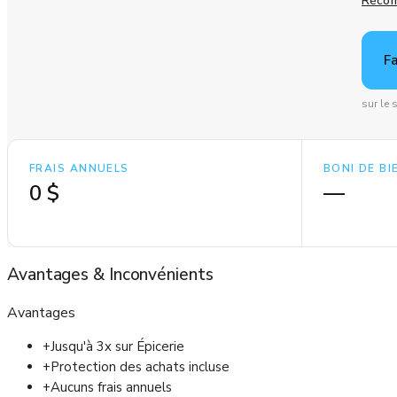
Récom
F
sur le 
FRAIS ANNUELS
BONI DE B
0 $
—
Avantages
&
Inconvénients
Avantages
+
Jusqu'à 3x sur Épicerie
+
Protection des achats incluse
+
Aucuns frais annuels