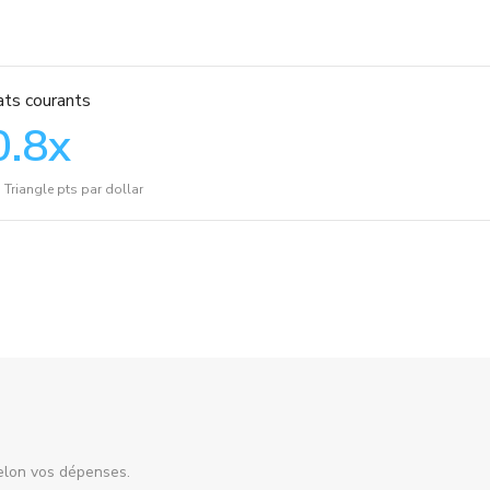
ts courants
0.8
x
riangle pts par dollar
elon vos dépenses.