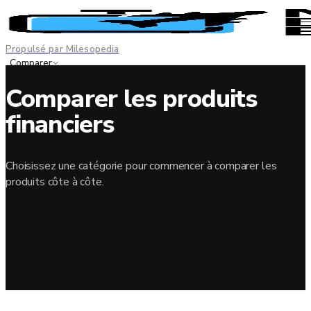
Propulsé par Milesopedia
Comparer
Meilleures cartes
Comparer les produits
Divulgation de l'annonceur
financiers
EN
FR
Choisissez une catégorie pour commencer à comparer les
produits côte à côte.