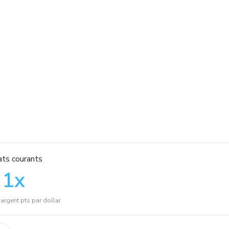
ts courants
1
x
argent pts par dollar