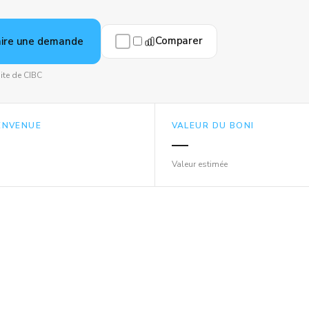
Comparer
aire une demande
site de CIBC
IENVENUE
VALEUR DU BONI
—
Valeur estimée