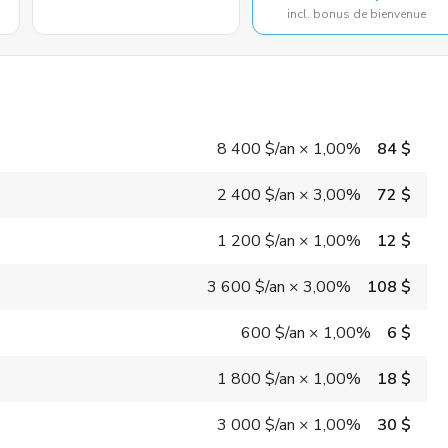
incl. bonus de bienvenue
8 400 $
/an
×
1,00%
84 $
2 400 $
/an
×
3,00%
72 $
1 200 $
/an
×
1,00%
12 $
3 600 $
/an
×
3,00%
108 $
600 $
/an
×
1,00%
6 $
1 800 $
/an
×
1,00%
18 $
3 000 $
/an
×
1,00%
30 $