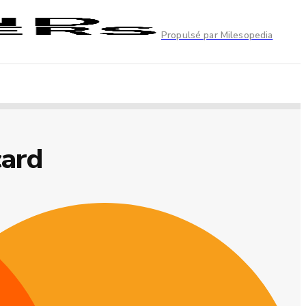
Propulsé par Milesopedia
card