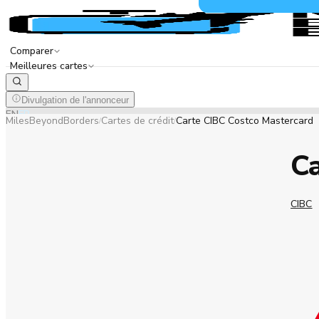
Comparer
Meilleures cartes
Divulgation de l'annonceur
EN
FR
MilesBeyondBorders
Cartes de crédit
Carte CIBC Costco Mastercard
/
/
Ca
CIBC