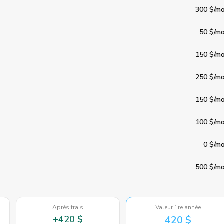
300 $
/mo
50 $
/mo
150 $
/mo
250 $
/mo
150 $
/mo
100 $
/mo
0 $
/mo
500 $
/mo
Après frais
Valeur 1re année
+
420 $
420 $