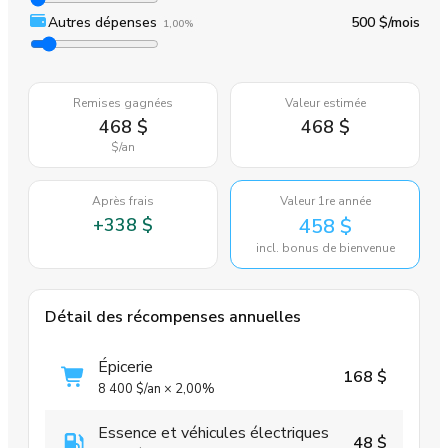
Autres dépenses
500 $
/mois
1,00%
Remises gagnées
Valeur estimée
468 $
468 $
$
/an
Après frais
Valeur 1re année
+
338 $
458 $
incl. bonus de bienvenue
Détail des récompenses annuelles
Épicerie
168 $
8 400 $
/an
×
2,00%
Essence et véhicules électriques
48 $