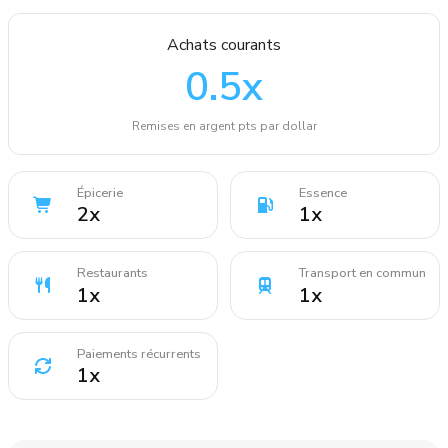
Achats courants
0.5
x
Remises en argent pts par dollar
Épicerie
Essence
2
x
1
x
Restaurants
Transport en commun
1
x
1
x
Paiements récurrents
1
x