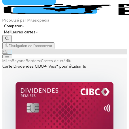
Propulsé par Milesopedia
Comparer
Meilleures cartes
Divulgation de l'annonceur
EN
FR
MilesBeyondBorders
Cartes de crédit
/
/
Carte Dividendes CIBCᴹᴰ Visa* pour étudiants