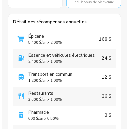
incl. bonus de bienvenue
Détail des récompenses annuelles
Épicerie
168 $
8 400 $
/an
×
2,00%
Essence et véhicules électriques
24 $
2 400 $
/an
×
1,00%
Transport en commun
12 $
1 200 $
/an
×
1,00%
Restaurants
36 $
3 600 $
/an
×
1,00%
Pharmacie
3 $
600 $
/an
×
0,50%