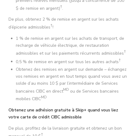
premiers relevés mensuels (jusqu’à concurrence de
100
†
$
de remise en argent)
.
De plus, obtenez
2 %
de remise en argent sur les achats
†
d’épicerie admissibles
!
1 %
de remise en argent sur les achats de transport, de
recharge de véhicule électrique, de restauration
†
admissibles et sur les paiements récurrents admissibles
†
0,5 %
de remise en argent sur tous les autres achats
Obtenez des remises en argent sur demande – échangez
vos remises en argent en tout temps quand vous avez un
solde d’au moins
10 $
par l’intermédiaire de Services
MD
bancaires CIBC en direct
ou de Services bancaires
MD
mobiles CIBC
Obtenez une adhésion gratuite à Skip+ quand vous liez
votre carte de crédit CIBC admissible
De plus, profitez de la livraison gratuite et obtenez un bon
†
mensuel de
10 $
.