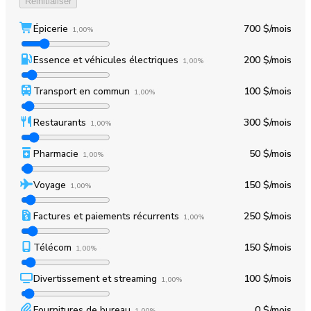
Réinitialiser
Épicerie
700 $
/mois
1,00%
Essence et véhicules électriques
200 $
/mois
1,00%
Transport en commun
100 $
/mois
1,00%
Restaurants
300 $
/mois
1,00%
Pharmacie
50 $
/mois
1,00%
Voyage
150 $
/mois
1,00%
Factures et paiements récurrents
250 $
/mois
1,00%
Télécom
150 $
/mois
1,00%
Divertissement et streaming
100 $
/mois
1,00%
Fournitures de bureau
0 $
/mois