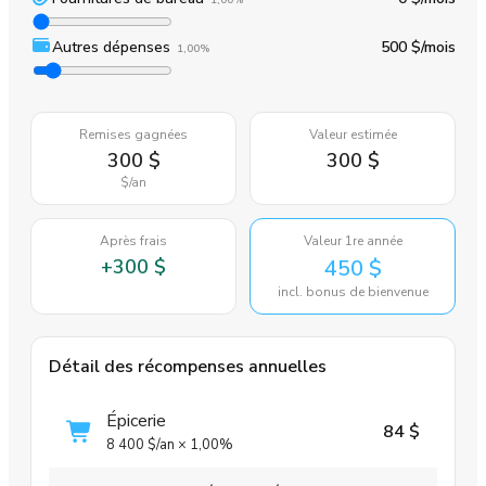
1,00%
Autres dépenses
500 $
/mois
1,00%
Remises gagnées
Valeur estimée
300 $
300 $
$
/an
Après frais
Valeur 1re année
+
300 $
450 $
incl. bonus de bienvenue
Détail des récompenses annuelles
Épicerie
84 $
8 400 $
/an
×
1,00%