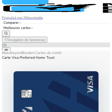
Propulsé par Milesopedia
Comparer
Meilleures cartes
Divulgation de l'annonceur
EN
FR
MilesBeyondBorders
Cartes de crédit
/
/
Carte Visa Preferred Home Trust