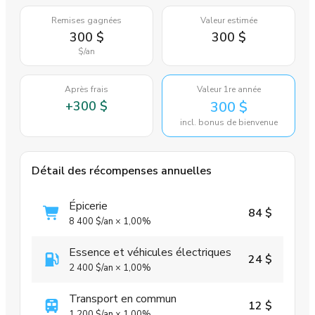
Remises gagnées
Valeur estimée
300 $
300 $
$
/an
Après frais
Valeur 1re année
+
300 $
300 $
incl. bonus de bienvenue
Détail des récompenses annuelles
Épicerie
84 $
8 400 $
/an
×
1,00%
Essence et véhicules électriques
24 $
2 400 $
/an
×
1,00%
Transport en commun
12 $
1 200 $
/an
×
1,00%