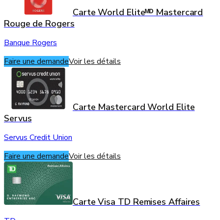
Carte World Eliteᴹᴰ Mastercard
Rouge de Rogers
Banque Rogers
Faire une demande
Voir les détails
Carte Mastercard World Elite
Servus
Servus Credit Union
Faire une demande
Voir les détails
Carte Visa TD Remises Affaires