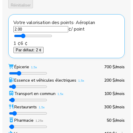
Réinitialiser
Votre valorisation des points
·
Aéroplan
¢
/ point
1 ¢
6 ¢
Par défaut
:
2 ¢
Épicerie
700 $
/mois
1,5x
Essence et véhicules électriques
200 $
/mois
1,5x
Transport en commun
100 $
/mois
1,5x
Restaurants
300 $
/mois
1,5x
Pharmacie
50 $
/mois
1,25x