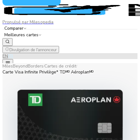
Propulsé par Milesopedia
Comparer
Meilleures cartes
Divulgation de l'annonceur
EN
FR
MilesBeyondBorders
Cartes de crédit
/
/
Carte Visa Infinite Privilège* TDᴹᴰ Aéroplanᴹᴰ