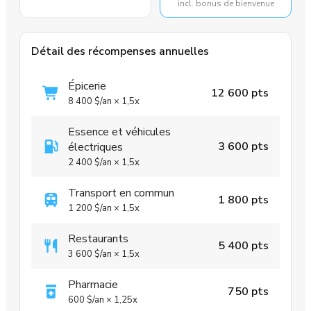
incl. bonus de bienvenue
Détail des récompenses annuelles
Épicerie
12 600 pts
8 400 $
/an
×
1,5x
Essence et véhicules
3 600 pts
électriques
2 400 $
/an
×
1,5x
Transport en commun
1 800 pts
1 200 $
/an
×
1,5x
Restaurants
5 400 pts
3 600 $
/an
×
1,5x
Pharmacie
750 pts
600 $
/an
×
1,25x