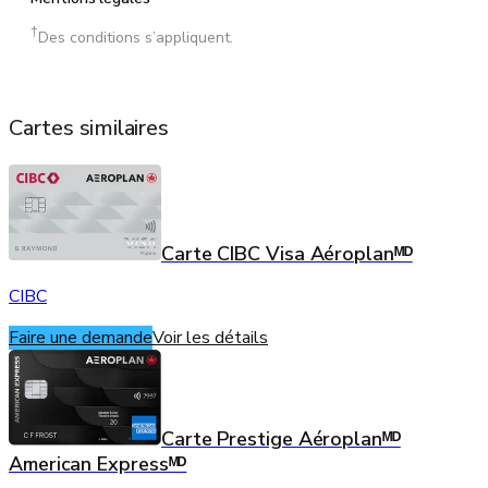
†
Des conditions s’appliquent.
Cartes similaires
Carte CIBC Visa Aéroplanᴹᴰ
CIBC
Faire une demande
Voir les détails
Carte Prestige Aéroplanᴹᴰ
American Expressᴹᴰ