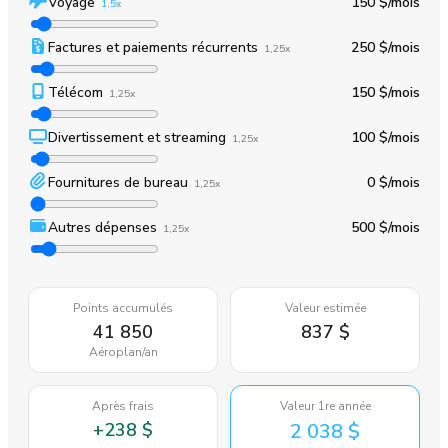
Voyage
150 $
/mois
1,5x
Factures et paiements récurrents
250 $
/mois
1,25x
Télécom
150 $
/mois
1,25x
Divertissement et streaming
100 $
/mois
1,25x
Fournitures de bureau
0 $
/mois
1,25x
Autres dépenses
500 $
/mois
1,25x
Points accumulés
Valeur estimée
41 850
837 $
Aéroplan
/an
Après frais
Valeur 1re année
+
238 $
2 038 $