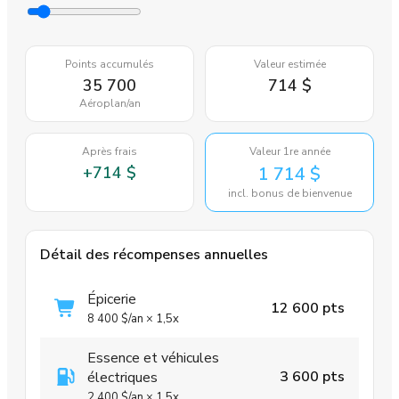
Points accumulés
Valeur estimée
35 700
714 $
Aéroplan
/an
Après frais
Valeur 1re année
+
714 $
1 714 $
incl. bonus de bienvenue
Détail des récompenses annuelles
Épicerie
12 600 pts
8 400 $
/an
×
1,5x
Essence et véhicules
3 600 pts
électriques
2 400 $
/an
×
1,5x