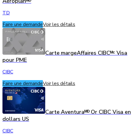
Aéroplanᴹᴰ
TD
Faire une demande
Voir les détails
Carte margeAffaires CIBCᴹᶜ Visa
pour PME
CIBC
Faire une demande
Voir les détails
Carte Aventuraᴹᴰ Or CIBC Visa en
dollars US
CIBC