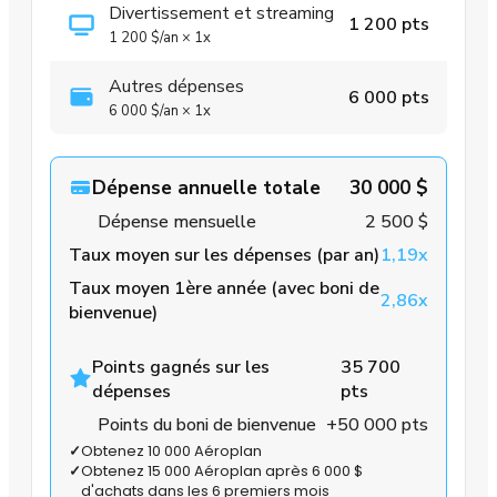
Divertissement et streaming
1 200 pts
1 200 $
/an
×
1x
Autres dépenses
6 000 pts
6 000 $
/an
×
1x
Dépense annuelle totale
30 000 $
Dépense mensuelle
2 500 $
Taux moyen sur les dépenses (par an)
1,19x
Taux moyen 1ère année (avec boni de
2,86x
bienvenue)
Points gagnés sur les
35 700
dépenses
pts
Points du boni de bienvenue
+50 000 pts
✓
Obtenez 10 000 Aéroplan
✓
Obtenez 15 000 Aéroplan après 6 000 $
d'achats dans les 6 premiers mois