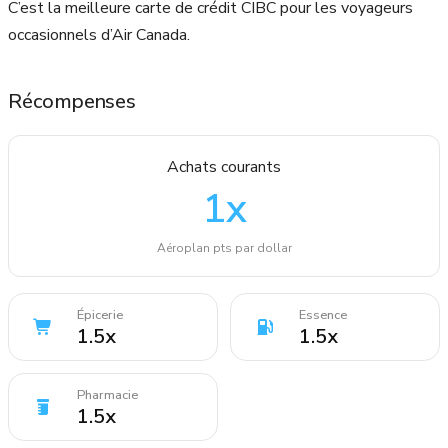
C’est la meilleure carte de crédit CIBC pour les voyageurs
occasionnels d’Air Canada.
Récompenses
Achats courants
1
x
Aéroplan pts par dollar
Épicerie
Essence
1.5
x
1.5
x
Pharmacie
1.5
x