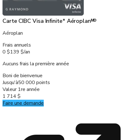
Carte CIBC Visa Infinite* Aéroplanᴹᴰ
Aéroplan
Frais annuels
0 $
139 $
/
an
Aucuns frais la première année
Boni de bienvenue
Jusqu'à
50 000 points
Valeur 1re année
1 714 $
Faire une demande