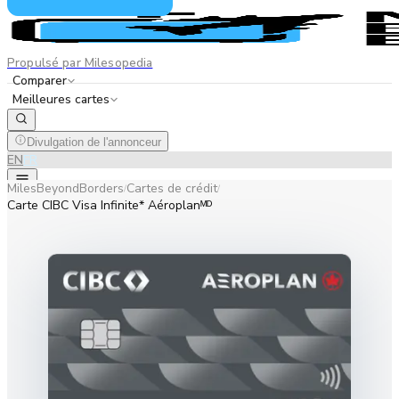
Propulsé par Milesopedia
Comparer
Meilleures cartes
Divulgation de l'annonceur
EN
FR
MilesBeyondBorders
Cartes de crédit
/
/
Carte CIBC Visa Infinite* Aéroplanᴹᴰ