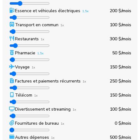
Essence et véhicules électriques
200 $
/mois
1,5x
Transport en commun
100 $
/mois
1x
Restaurants
300 $
/mois
1x
Pharmacie
50 $
/mois
1,5x
Voyage
150 $
/mois
1x
Factures et paiements récurrents
250 $
/mois
1x
Télécom
150 $
/mois
1x
Divertissement et streaming
100 $
/mois
1x
Fournitures de bureau
0 $
/mois
1x
Autres dépenses
500 $
/mois
1x