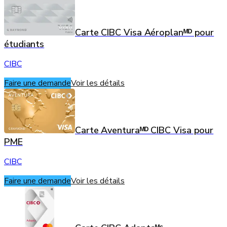
Carte CIBC Visa Aéroplanᴹᴰ pour
étudiants
CIBC
Faire une demande
Voir les détails
Carte Aventuraᴹᴰ CIBC Visa pour
PME
CIBC
Faire une demande
Voir les détails