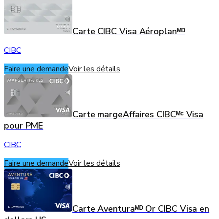
Carte CIBC Visa Aéroplanᴹᴰ
CIBC
Faire une demande
Voir les détails
Carte margeAffaires CIBCᴹᶜ Visa
pour PME
CIBC
Faire une demande
Voir les détails
Carte Aventuraᴹᴰ Or CIBC Visa en