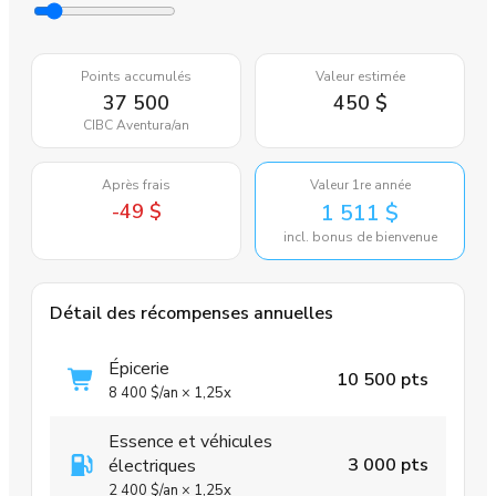
Points accumulés
Valeur estimée
37 500
450 $
CIBC Aventura
/an
Après frais
Valeur 1re année
-49 $
1 511 $
incl. bonus de bienvenue
Détail des récompenses annuelles
Épicerie
10 500 pts
8 400 $
/an
×
1,25x
Essence et véhicules
3 000 pts
électriques
2 400 $
/an
×
1,25x