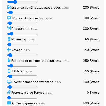
Essence et véhicules électriques
200 $
/mois
1,25x
Transport en commun
100 $
/mois
1,25x
Restaurants
300 $
/mois
1,25x
Pharmacie
50 $
/mois
1,25x
Voyage
150 $
/mois
1,25x
Factures et paiements récurrents
250 $
/mois
1,25x
Télécom
150 $
/mois
1,25x
Divertissement et streaming
100 $
/mois
1,25x
Fournitures de bureau
0 $
/mois
1,25x
Autres dépenses
500 $
/mois
1,25x