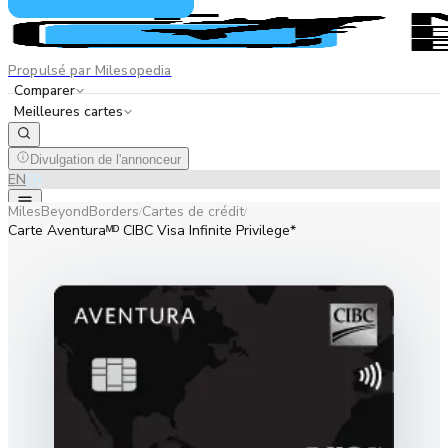
Propulsé par Milesopedia
Comparer
Meilleures cartes
Divulgation de l'annonceur
EN
FR
MilesBeyondBorders
Cartes de crédit
/
/
Carte Aventuraᴹᴰ CIBC Visa Infinite Privilege*