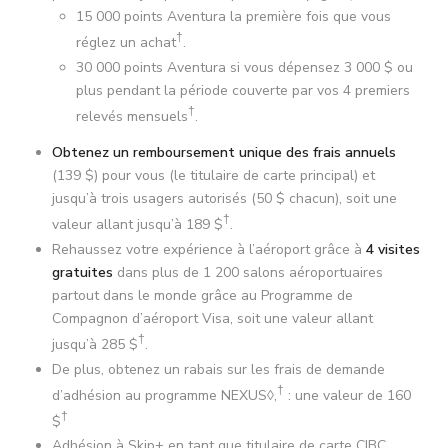
15 000 points Aventura la première fois que vous
†
réglez un achat
.
30 000 points Aventura si vous dépensez
3 000 $
ou
plus pendant la période couverte par vos 4 premiers
†
relevés mensuels
.
Obtenez un remboursement unique des frais annuels
(
139 $
) pour vous (le titulaire de carte principal) et
jusqu’à trois usagers autorisés (
50 $
chacun), soit une
†
valeur allant jusqu’à
189 $
.
Rehaussez votre expérience à l’aéroport grâce à
4 visites
gratuites
dans plus de
1 200
salons aéroportuaires
partout dans le monde grâce au Programme de
Compagnon d’aéroport Visa, soit une valeur allant
†
jusqu’à
285 $
.
De plus, obtenez un rabais sur les frais de demande
†
d’adhésion au programme NEXUS◊,
: une valeur de
160
†
$
Adhésion à Skip+ en tant que titulaire de carte CIBC