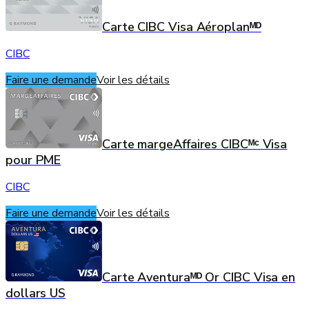
Carte CIBC Visa Aéroplanᴹᴰ
CIBC
Faire une demande
Voir les détails
Carte margeAffaires CIBCᴹᶜ Visa
pour PME
CIBC
Faire une demande
Voir les détails
Carte Aventuraᴹᴰ Or CIBC Visa en
dollars US