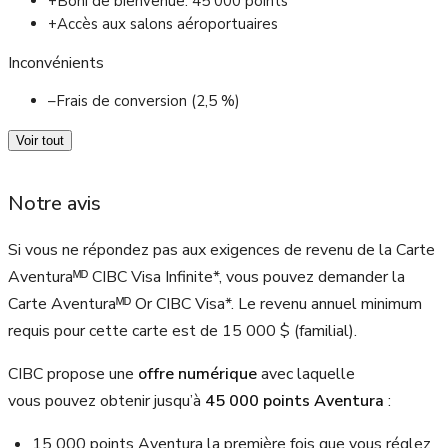
+
Boni de bienvenue: 45 000 points
+
Accès aux salons aéroportuaires
Inconvénients
–
Frais de conversion (2,5 %)
Voir tout
Notre avis
Si vous ne répondez pas aux exigences de revenu de la Carte
Aventuraᴹᴰ CIBC Visa Infinite*, vous pouvez demander la
Carte Aventuraᴹᴰ Or CIBC Visa*. Le revenu annuel minimum
requis pour cette carte est de
15 000 $
(familial).
CIBC propose une
offre numérique
avec laquelle
vous pouvez obtenir jusqu’à
45 000
points Aventura
:
15 000 points Aventura la première fois que vous réglez