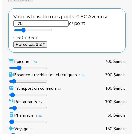
Votre valorisation des points
·
CIBC Aventura
¢
/ point
0,60 ¢
3,6 ¢
Par défaut
:
1,2 ¢
Épicerie
700 $
/mois
1,5x
Essence et véhicules électriques
200 $
/mois
1,5x
Transport en commun
100 $
/mois
1x
Restaurants
300 $
/mois
1x
Pharmacie
50 $
/mois
1,5x
Voyage
150 $
/mois
1x