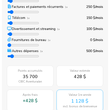
Factures et paiements récurrents
250 $
/mois
1x
Télécom
150 $
/mois
1x
Divertissement et streaming
100 $
/mois
1x
Fournitures de bureau
0 $
/mois
1x
Autres dépenses
500 $
/mois
1x
Points accumulés
Valeur estimée
35 700
428 $
CIBC Aventura
/an
Après frais
Valeur 1re année
+
428 $
1 128 $
incl. bonus de bienvenue