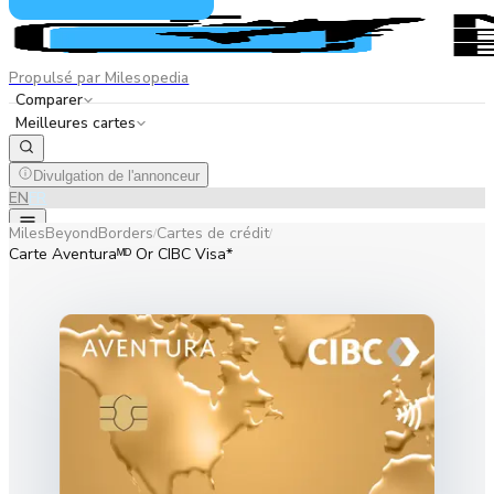
Propulsé par Milesopedia
Comparer
Meilleures cartes
Divulgation de l'annonceur
EN
FR
MilesBeyondBorders
Cartes de crédit
/
/
Carte Aventuraᴹᴰ Or CIBC Visa*