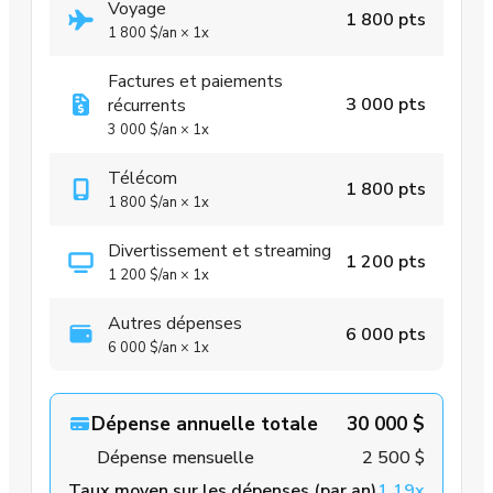
Voyage
1 800 pts
1 800 $
/an
×
1x
Factures et paiements
3 000 pts
récurrents
3 000 $
/an
×
1x
Télécom
1 800 pts
1 800 $
/an
×
1x
Divertissement et streaming
1 200 pts
1 200 $
/an
×
1x
Autres dépenses
6 000 pts
6 000 $
/an
×
1x
Dépense annuelle totale
30 000 $
Dépense mensuelle
2 500 $
Taux moyen sur les dépenses (par an)
1,19x