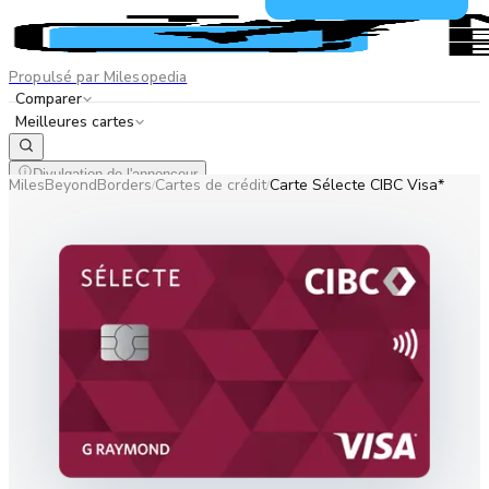
Propulsé par Milesopedia
Comparer
Meilleures cartes
Divulgation de l'annonceur
MilesBeyondBorders
Cartes de crédit
Carte Sélecte CIBC Visa*
/
/
EN
FR