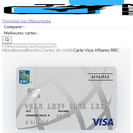
Propulsé par Milesopedia
Comparer
Meilleures cartes
Divulgation de l'annonceur
MilesBeyondBorders
Cartes de crédit
Carte Visa Affaires RBC
/
/
EN
FR