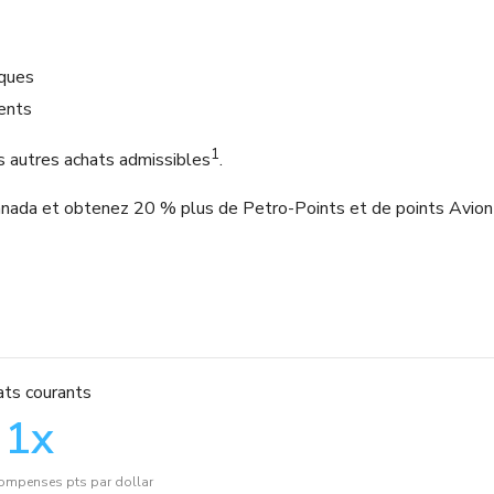
iques
ments
1
s autres achats admissibles
.
Canada et obtenez 20 % plus de Petro-Points et de points Avion
ts courants
1
x
ompenses pts par dollar