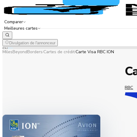
Comparer
Meilleures cartes
Divulgation de l'annonceur
EN
FR
MilesBeyondBorders
Cartes de crédit
Carte Visa RBC ION
/
/
C
RBC