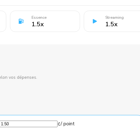
Essence
Streaming
1.5
x
1.5
x
elon vos dépenses.
¢
/ point