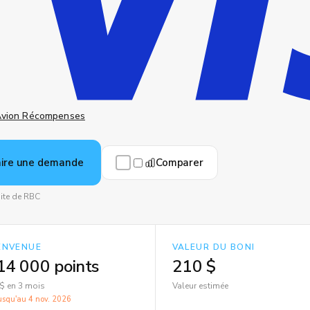
vion Récompenses
Comparer
aire une demande
site de RBC
IENVENUE
VALEUR DU BONI
14 000 points
210 $
$ en 3 mois
Valeur estimée
jusqu'au
4 nov. 2026