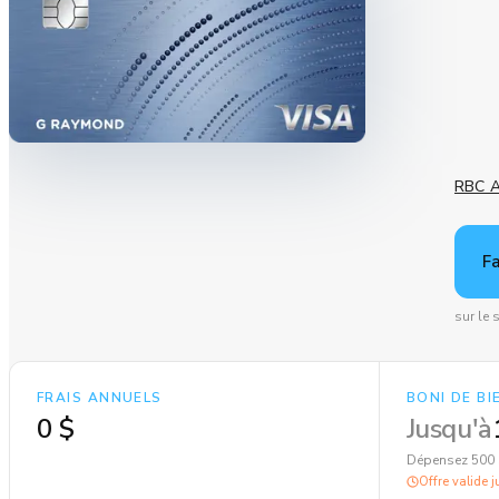
RBC A
F
sur le 
FRAIS ANNUELS
BONI DE B
0 $
Jusqu'à
Dépensez 500 
Offre valide 