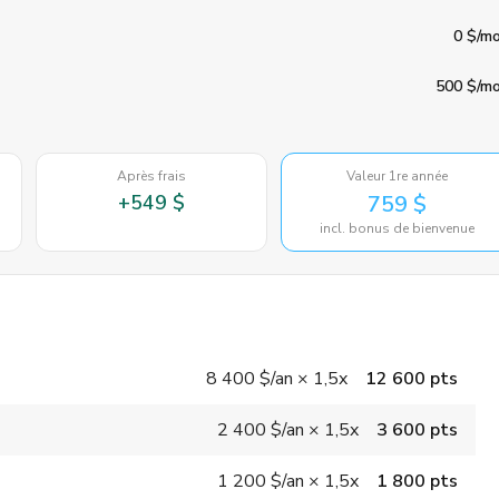
0 $
/mo
500 $
/mo
Après frais
Valeur 1re année
+
549 $
759 $
incl. bonus de bienvenue
8 400 $
/an
×
1,5x
12 600 pts
2 400 $
/an
×
1,5x
3 600 pts
1 200 $
/an
×
1,5x
1 800 pts