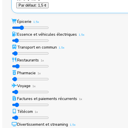
Par défaut
:
1,5 ¢
Épicerie
1,5x
Essence et véhicules électriques
1,5x
Transport en commun
1,5x
Restaurants
1x
Pharmacie
1x
Voyage
1x
Factures et paiements récurrents
1x
Télécom
1x
Divertissement et streaming
1,5x