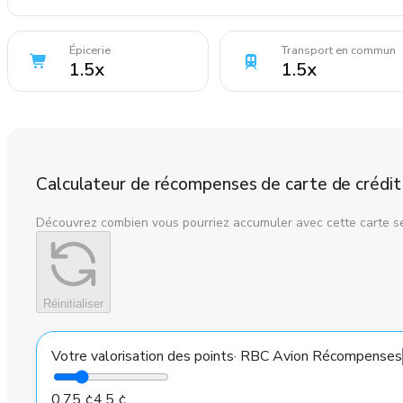
Épicerie
Transport en commun
1.5
x
1.5
x
Calculateur de récompenses de carte de crédit
Découvrez combien vous pourriez accumuler avec cette carte s
Réinitialiser
Votre valorisation des points
·
RBC Avion Récompenses
0,75 ¢
4,5 ¢