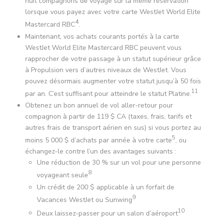
huit compagnons de voyage sur la même réservation
lorsque vous payez avec votre carte WestJet World Elite
4
Mastercard RBC
.
Maintenant, vos achats courants portés à la carte
WestJet World Elite Mastercard RBC peuvent vous
rapprocher de votre passage à un statut supérieur grâce
à Propulsion vers d’autres niveaux de WestJet. Vous
pouvez désormais augmenter votre statut jusqu’à 50 fois
11
par an. C’est suffisant pour atteindre le statut Platine.
Obtenez un bon annuel de vol aller-retour pour
compagnon à partir de 119 $ CA (taxes, frais, tarifs et
autres frais de transport aérien en sus) si vous portez au
5
moins 5 000 $ d’achats par année à votre carte
, ou
échangez-le contre l’un des avantages suivants :
Une réduction de 30 % sur un vol pour une personne
8
voyageant seule
Un crédit de 200 $ applicable à un forfait de
9
Vacances WestJet ou Sunwing
10
Deux laissez-passer pour un salon d’aéroport