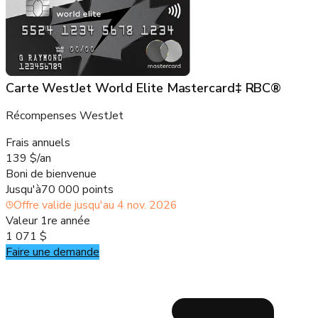
Carte WestJet World Elite Mastercard‡ RBC®
Récompenses WestJet
Frais annuels
139 $/an
Boni de bienvenue
Jusqu'à
70 000 points
Offre valide jusqu'au
4 nov. 2026
Valeur 1re année
1 071 $
Faire une demande