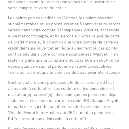
semaines suivant le premier anniversaire de l’ouverture de
votre compte de carte de crédit.
Les points primes d’adhésion WestJet, les points WestJet
supplémentaires et les points WestJet à l’anniversaire seront
versés dans votre compte Récompenses WestJet, accessible
à westjet.com/compte, et figureront sur votre relevé de carte
de crédit mensuel, à condition que votre compte de carte de
crédit demeure ouvert et en règle au moment où ces points
sont versés dans votre compte Récompenses WestJet ; « en
règle » signifie que le compte ne doit pas être en souffrance
depuis plus de deux (2) périodes de relevé consécutives,
fermé ou radié, et que le crédit ne doit pas avoir été révoqué.
Seul le titulaire principal du compte de carte de crédit est
admissible à cette offre. Les cotitulaires (codemandeur et
utilisateur[s] autorisé[s]), de même que les personnes déjà
titulaires d’un compte de carte de crédit RBC Banque Royale
de particulier qui effectuent un transfert vers une carte
WestJet World Elite Mastercard RBC durant la période de
l’offre, ne sont pas admissibles à cette offre.
Si vous fermez votre compte de carte de crédit, y compris