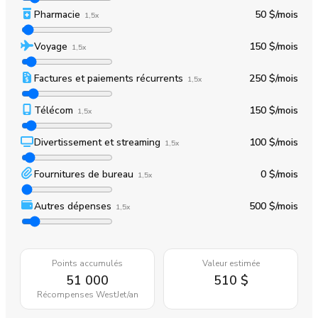
Pharmacie
50 $
/mois
1,5x
Voyage
150 $
/mois
1,5x
Factures et paiements récurrents
250 $
/mois
1,5x
Télécom
150 $
/mois
1,5x
Divertissement et streaming
100 $
/mois
1,5x
Fournitures de bureau
0 $
/mois
1,5x
Autres dépenses
500 $
/mois
1,5x
Points accumulés
Valeur estimée
51 000
510 $
Récompenses WestJet
/an