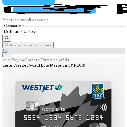
Propulsé par Milesopedia
Comparer
Meilleures cartes
Divulgation de l'annonceur
EN
FR
MilesBeyondBorders
Cartes de crédit
/
/
Carte WestJet World Elite Mastercard‡ RBC®