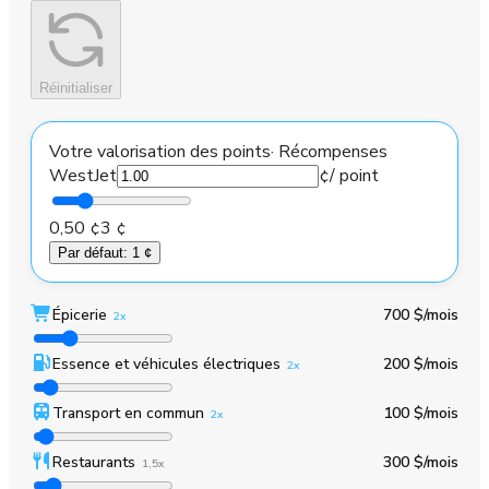
Réinitialiser
Votre valorisation des points
·
Récompenses
WestJet
¢
/ point
0,50 ¢
3 ¢
Par défaut
:
1 ¢
Épicerie
700 $
/mois
2x
Essence et véhicules électriques
200 $
/mois
2x
Transport en commun
100 $
/mois
2x
Restaurants
300 $
/mois
1,5x