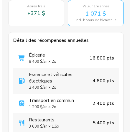
Après frais
Valeur 1re année
+
371 $
1 071 $
incl. bonus de bienvenue
Détail des récompenses annuelles
Épicerie
16 800 pts
8 400 $
/an
×
2x
Essence et véhicules
4 800 pts
électriques
2 400 $
/an
×
2x
Transport en commun
2 400 pts
1 200 $
/an
×
2x
Restaurants
5 400 pts
3 600 $
/an
×
1,5x