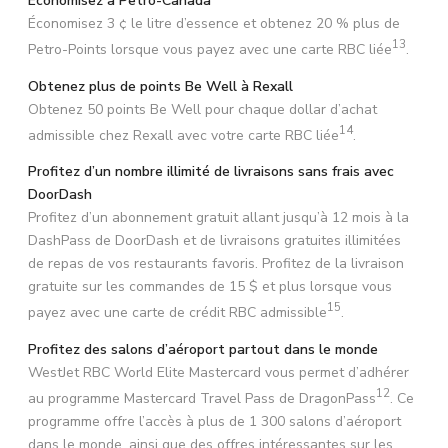
Économisez à Petro-Canada
Économisez 3 ¢ le litre d’essence et obtenez 20 % plus de
13
Petro-Points lorsque vous payez avec une carte RBC liée
.
Obtenez plus de points Be Well à Rexall
Obtenez 50 points Be Well pour chaque dollar d’achat
14
admissible chez Rexall avec votre carte RBC liée
.
Profitez d’un nombre illimité de livraisons sans frais avec
DoorDash
Profitez d’un abonnement gratuit allant jusqu’à 12 mois à la
DashPass de DoorDash et de livraisons gratuites illimitées
de repas de vos restaurants favoris. Profitez de la livraison
gratuite sur les commandes de 15 $ et plus lorsque vous
15
payez avec une carte de crédit RBC admissible
.
Profitez des salons d’aéroport partout dans le monde
WestJet RBC World Elite Mastercard vous permet d’adhérer
12
au programme Mastercard Travel Pass de DragonPass
. Ce
programme offre l’accès à plus de 1 300 salons d’aéroport
dans le monde, ainsi que des offres intéressantes sur les