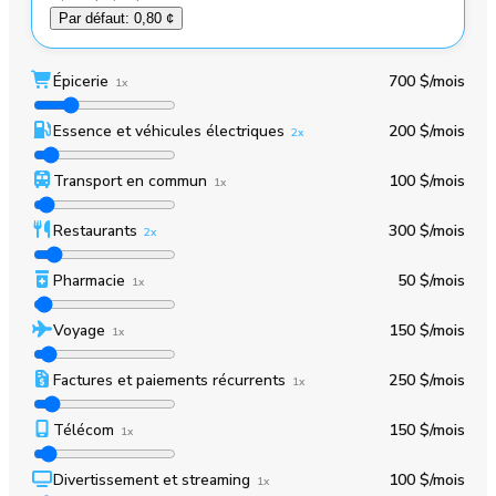
Par défaut
:
0,80 ¢
Épicerie
700 $
/mois
1x
Essence et véhicules électriques
200 $
/mois
2x
Transport en commun
100 $
/mois
1x
Restaurants
300 $
/mois
2x
Pharmacie
50 $
/mois
1x
Voyage
150 $
/mois
1x
Factures et paiements récurrents
250 $
/mois
1x
Télécom
150 $
/mois
1x
Divertissement et streaming
100 $
/mois
1x