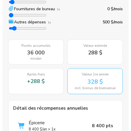
Fournitures de bureau
0 $
/mois
1x
Autres dépenses
500 $
/mois
1x
Points accumulés
Valeur estimée
36 000
288 $
moi
/an
Après frais
Valeur 1re année
+
288 $
328 $
incl. bonus de bienvenue
Détail des récompenses annuelles
Épicerie
8 400 pts
8 400 $
/an
×
1x