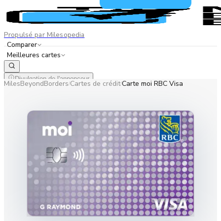
Propulsé par Milesopedia
Comparer
Meilleures cartes
Divulgation de l'annonceur
MilesBeyondBorders
Cartes de crédit
Carte moi RBC Visa
/
/
EN
FR