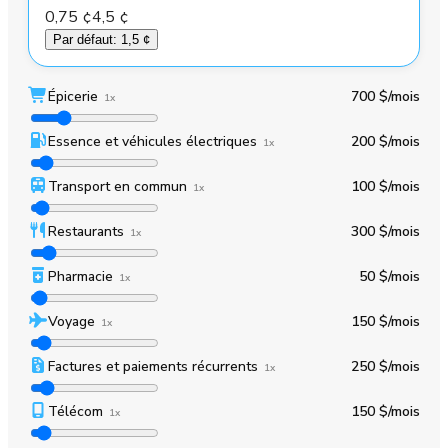
0,75 ¢
4,5 ¢
Par défaut
:
1,5 ¢
Épicerie
700 $
/mois
1x
Essence et véhicules électriques
200 $
/mois
1x
Transport en commun
100 $
/mois
1x
Restaurants
300 $
/mois
1x
Pharmacie
50 $
/mois
1x
Voyage
150 $
/mois
1x
Factures et paiements récurrents
250 $
/mois
1x
Télécom
150 $
/mois
1x