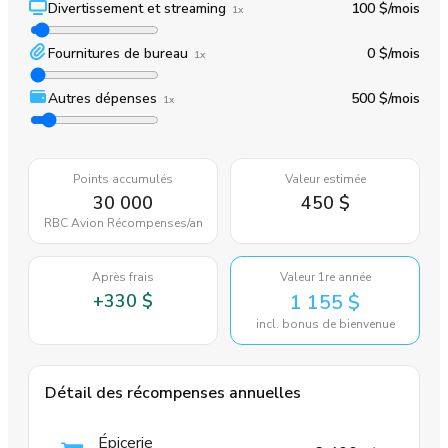
Divertissement et streaming
100 $
/mois
1x
Fournitures de bureau
0 $
/mois
1x
Autres dépenses
500 $
/mois
1x
Points accumulés
Valeur estimée
30 000
450 $
RBC Avion Récompenses
/an
Après frais
Valeur 1re année
+
330 $
1 155 $
incl. bonus de bienvenue
Détail des récompenses annuelles
Épicerie