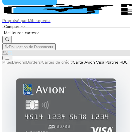
Propulsé par Milesopedia
Comparer
Meilleures cartes
Divulgation de l'annonceur
EN
FR
MilesBeyondBorders
Cartes de crédit
Carte Avion Visa Platine RBC
/
/