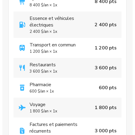
8 400 pts
8 400 $
/an
×
1x
Essence et véhicules
2 400 pts
électriques
2 400 $
/an
×
1x
Transport en commun
1 200 pts
1 200 $
/an
×
1x
Restaurants
3 600 pts
3 600 $
/an
×
1x
Pharmacie
600 pts
600 $
/an
×
1x
Voyage
1 800 pts
1 800 $
/an
×
1x
Factures et paiements
3 000 pts
récurrents