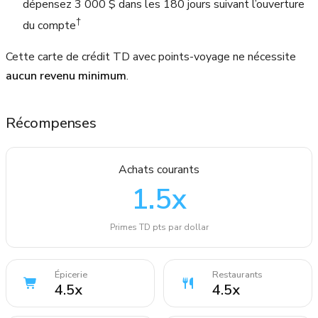
dépensez 3 000 $ dans les 180 jours suivant l’ouverture
†
du compte
Cette carte de crédit TD avec points-voyage ne nécessite
aucun revenu minimum
.
Récompenses
Achats courants
1.5
x
Primes TD pts par dollar
Épicerie
Restaurants
4.5
x
4.5
x