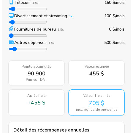
Télécom
150 $
/mois
1,5x
Divertissement et streaming
100 $
/mois
3x
Fournitures de bureau
0 $
/mois
1,5x
Autres dépenses
500 $
/mois
1,5x
Points accumulés
Valeur estimée
90 900
455 $
Primes TD
/an
Après frais
Valeur 1re année
+
455 $
705 $
incl. bonus de bienvenue
Détail des récompenses annuelles