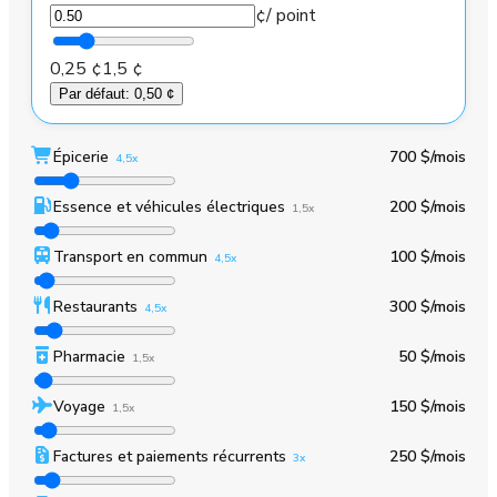
¢
/ point
0,25 ¢
1,5 ¢
Par défaut
:
0,50 ¢
Épicerie
700 $
/mois
4,5x
Essence et véhicules électriques
200 $
/mois
1,5x
Transport en commun
100 $
/mois
4,5x
Restaurants
300 $
/mois
4,5x
Pharmacie
50 $
/mois
1,5x
Voyage
150 $
/mois
1,5x
Factures et paiements récurrents
250 $
/mois
3x