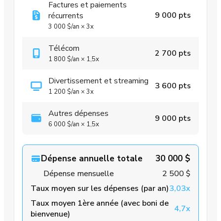
Factures et paiements
9 000 pts
récurrents
3 000 $
/an
×
3x
Télécom
2 700 pts
1 800 $
/an
×
1,5x
Divertissement et streaming
3 600 pts
1 200 $
/an
×
3x
Autres dépenses
9 000 pts
6 000 $
/an
×
1,5x
Dépense annuelle totale
30 000 $
Dépense mensuelle
2 500 $
Taux moyen sur les dépenses (par an)
3,03x
Taux moyen 1ère année (avec boni de
4,7x
bienvenue)