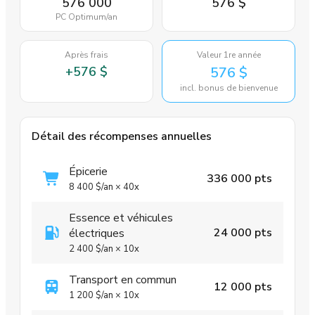
576 000
576 $
PC Optimum
/an
Après frais
Valeur 1re année
+
576 $
576 $
incl. bonus de bienvenue
Détail des récompenses annuelles
Épicerie
336 000 pts
8 400 $
/an
×
40x
Essence et véhicules
24 000 pts
électriques
2 400 $
/an
×
10x
Transport en commun
12 000 pts
1 200 $
/an
×
10x