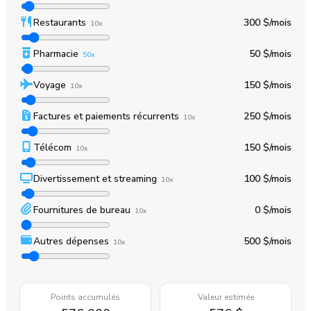
Restaurants
300 $
/mois
10x
Pharmacie
50 $
/mois
50x
Voyage
150 $
/mois
10x
Factures et paiements récurrents
250 $
/mois
10x
Télécom
150 $
/mois
10x
Divertissement et streaming
100 $
/mois
10x
Fournitures de bureau
0 $
/mois
10x
Autres dépenses
500 $
/mois
10x
Points accumulés
Valeur estimée