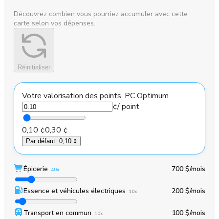
Découvrez combien vous pourriez accumuler avec cette
carte selon vos dépenses.
Réinitialiser
Votre valorisation des points
·
PC Optimum
¢
/ point
0,10 ¢
0,30 ¢
Par défaut
:
0,10 ¢
Épicerie
700 $
/mois
40x
Essence et véhicules électriques
200 $
/mois
10x
Transport en commun
100 $
/mois
10x