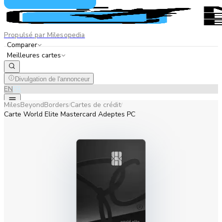
Propulsé par Milesopedia
Comparer
Meilleures cartes
Divulgation de l'annonceur
EN
FR
MilesBeyondBorders
Cartes de crédit
/
/
Carte World Elite Mastercard Adeptes PC