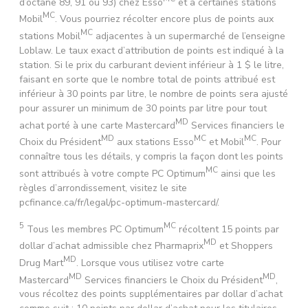
d’octane 89, 91 ou 93) chez Esso
et à certaines stations
MC
Mobil
. Vous pourriez récolter encore plus de points aux
MC
stations Mobil
adjacentes à un supermarché de l’enseigne
Loblaw. Le taux exact d’attribution de points est indiqué à la
station. Si le prix du carburant devient inférieur à 1 $ le litre,
faisant en sorte que le nombre total de points attribué est
inférieur à 30 points par litre, le nombre de points sera ajusté
pour assurer un minimum de 30 points par litre pour tout
MD
achat porté à une carte Mastercard
Services financiers le
MD
MC
MC
Choix du Président
aux stations Esso
et Mobil
. Pour
connaître tous les détails, y compris la façon dont les points
MC
sont attribués à votre compte PC Optimum
ainsi que les
règles d’arrondissement, visitez le site
pcfinance.ca/fr/legal/pc-optimum-mastercard/.
5
MC
Tous les membres PC Optimum
récoltent 15 points par
MD
dollar d’achat admissible chez Pharmaprix
et Shoppers
MD
Drug Mart
. Lorsque vous utilisez votre carte
MD
MD
Mastercard
Services financiers le Choix du Président
,
vous récoltez des points supplémentaires par dollar d’achat