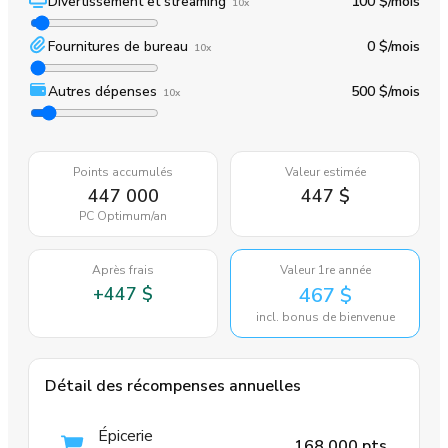
Divertissement et streaming
100 $
/mois
10x
Fournitures de bureau
0 $
/mois
10x
Autres dépenses
500 $
/mois
10x
Points accumulés
Valeur estimée
447 000
447 $
PC Optimum
/an
Après frais
Valeur 1re année
+
447 $
467 $
incl. bonus de bienvenue
Détail des récompenses annuelles
Épicerie
168 000 pts