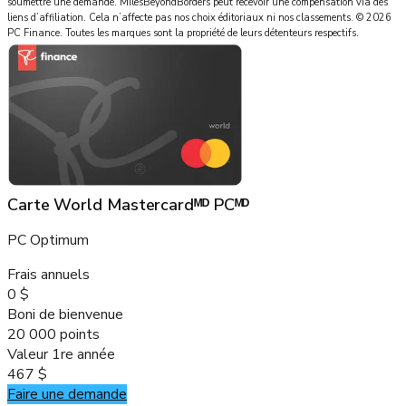
soumettre une demande.
MilesBeyondBorders
peut recevoir une compensation via des
liens d’affiliation. Cela n’affecte pas nos choix éditoriaux ni nos classements.
©
2026
PC Finance
.
Toutes les marques sont la propriété de leurs détenteurs respectifs.
Carte World Mastercardᴹᴰ PCᴹᴰ
PC Optimum
Frais annuels
0 $
Boni de bienvenue
20 000 points
Valeur 1re année
467 $
Faire une demande