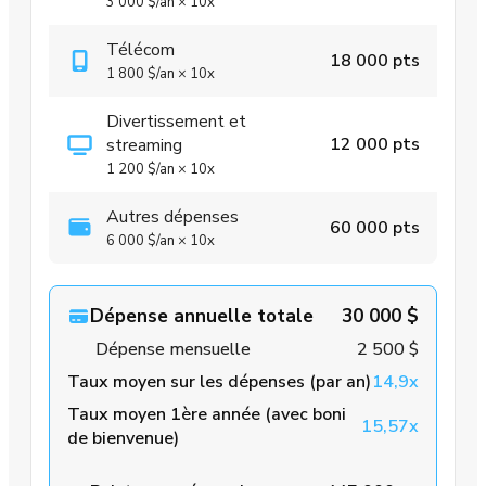
3 000 $
/an
×
10x
Télécom
18 000 pts
1 800 $
/an
×
10x
Divertissement et
12 000 pts
streaming
1 200 $
/an
×
10x
Autres dépenses
60 000 pts
6 000 $
/an
×
10x
Dépense annuelle totale
30 000 $
Dépense mensuelle
2 500 $
Taux moyen sur les dépenses (par an)
14,9x
Taux moyen 1ère année (avec boni
15,57x
de bienvenue)