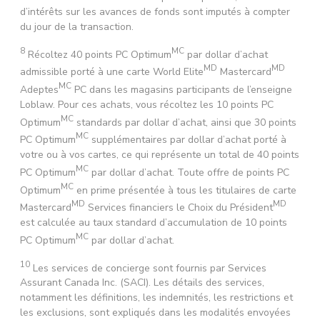
d’intérêts sur les avances de fonds sont imputés à compter
du jour de la transaction.
8
MC
Récoltez 40 points PC Optimum
par dollar d’achat
MD
MD
admissible porté à une carte World Elite
Mastercard
MC
Adeptes
PC dans les magasins participants de l’enseigne
Loblaw. Pour ces achats, vous récoltez les 10 points PC
MC
Optimum
standards par dollar d’achat, ainsi que 30 points
MC
PC Optimum
supplémentaires par dollar d’achat porté à
votre ou à vos cartes, ce qui représente un total de 40 points
MC
PC Optimum
par dollar d’achat. Toute offre de points PC
MC
Optimum
en prime présentée à tous les titulaires de carte
MD
MD
Mastercard
Services financiers le Choix du Président
est calculée au taux standard d’accumulation de 10 points
MC
PC Optimum
par dollar d’achat.
10
Les services de concierge sont fournis par Services
Assurant Canada Inc. (SACI). Les détails des services,
notamment les définitions, les indemnités, les restrictions et
les exclusions, sont expliqués dans les modalités envoyées