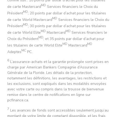
comme suit : 10 points par dollar d’achat pour les titulaires
MD
de carte Mastercard
Services financiers le Choix du
MD
Président
; 20 points par dollar d’achat pour les titulaires
MD
de carte World Mastercard
Services financiers le Choix du
MD
Président
; 30 points par dollar d’achat pour les titulaires
MD
MD
de carte World Elite
Mastercard
Services financiers le
MD
Choix du Président
; et 35 points par dollar d’achat pour
MD
MD
les titulaires de carte World Elite
Mastercard
MC
Adeptes
PC.
6
L’assurance-achats et la garantie prolongée sont prises en
charge par American Bankers Compagnie d’Assurance
Générale de la Floride. Les détails de la protection,
notamment les définitions, les avantages, les restrictions et
les exclusions, sont expliqués dans les modalités envoyées
avec votre carte ou compris dans la trousse de bienvenue
remise dans le centre de notifications en ligne sur
pcfinance.ca.
7
Les avances de fonds sont accessibles seulement jusqu’au
montant de votre limite de comptant disponible, et les frais