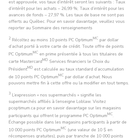
est approuvée, vos taux d’intérêt seront les suivants : Taux
d’intérêt pour les achats – 26,99 %; Taux d’intérêt pour les
avances de fonds – 27,97 %. Les taux de base ne sont pas
offerts au Québec. Pour en savoir davantage, veuillez vous
reporter au Sommaire des renseignements
2
MC
Récoltez au moins 10 points PC Optimum
par dollar
d’achat porté à votre carte de crédit. Toute offre de points
MC
PC Optimum
en prime présentée à tous les titulaires de
MD
carte Mastercard
Services financiers le Choix du
MD
Président
est calculée au taux standard d’accumulation
MC
de 10 points PC Optimum
par dollar d’achat. Nous
pouvons mettre fin à cette offre ou la modifier en tout temps.
3
L’expression « nos supermarchés » signifie les
supermarchés affiliés à l’enseigne Loblaw. Visitez
pcoptimum.ca pour en savoir davantage sur les magasins
MC
participants qui offrent le programme PC Optimum
.
Échange possible dans les magasins participants à partir de
MC
10 000 points PC Optimum
(une valeur de 10 $ en
récompenses gratuites), puis par tranche de 10 000 points