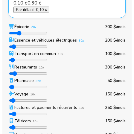
0,10 ¢
0,30 ¢
Par défaut
:
0,10 ¢
Épicerie
700 $
/mois
20x
Essence et véhicules électriques
200 $
/mois
30x
Transport en commun
100 $
/mois
10x
Restaurants
300 $
/mois
10x
Pharmacie
50 $
/mois
35x
Voyage
150 $
/mois
10x
Factures et paiements récurrents
250 $
/mois
10x
Télécom
150 $
/mois
10x