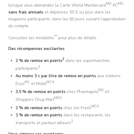
MD
MD
lorsque vous demandez la Carte World Mastercard
PC
sans frais annuels
et dépensez 50 $ ou plus dans les
magasins participants, dans les 60 jours suivant l’approbation
du compte.
**
Consultez les modalités
pour plus de détails.
Des récompenses excitantes
2
2 % de remise en points
dans les supermarchés
3
participants
Au moins 3 c par litre de remise en points
aux stations
MC
MC4
Esso
et Mobil
MD
3,5 % de remise en points
chez Pharmaprix
et
MD5
Shoppers Drug Mart
MD2
2 % de remise en points
chez Joe Fresh
1 % de remise en points
dans les restaurants, les
2
transports et partout ailleurs
Vous aimerez ces avantages