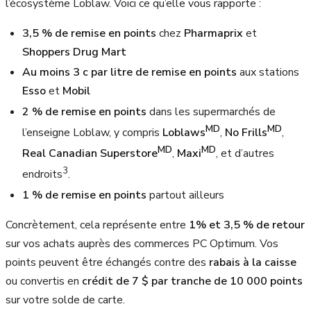
l’écosystème Loblaw. Voici ce qu’elle vous rapporte :
3,5 % de remise en points
chez
Pharmaprix
et
Shoppers Drug Mart
Au moins 3 c par litre de remise en points
aux stations
Esso
et
Mobil
2 % de remise en points
dans les supermarchés de
MD
MD
l’enseigne Loblaw, y compris
Loblaws
,
No Frills
,
MD
MD
Real Canadian Superstore
,
Maxi
, et d’autres
3
endroits
.
1 % de remise en points
partout ailleurs
Concrètement, cela représente entre
1% et 3,5 % de retour
sur vos achats auprès des commerces PC Optimum. Vos
points peuvent être échangés contre des
rabais à la caisse
ou convertis en
crédit de 7 $ par tranche de 10 000 points
sur votre solde de carte.