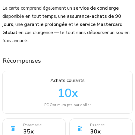
La carte comprend également un
service de concierge
disponible en tout temps, une
assurance-achats de 90
jours
, une
garantie prolongée
et le
service Mastercard
Global
en cas d’urgence — le tout sans débourser un sou en
frais annuels.
Récompenses
Achats courants
10
x
PC Optimum pts par dollar
Pharmacie
Essence
35
x
30
x