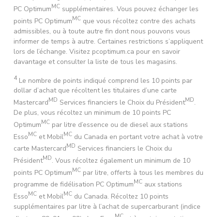
MC
PC Optimum
supplémentaires. Vous pouvez échanger les
MC
points PC Optimum
que vous récoltez contre des achats
admissibles, ou à toute autre fin dont nous pouvons vous
informer de temps à autre. Certaines restrictions s’appliquent
lors de l’échange. Visitez pcoptimum.ca pour en savoir
davantage et consulter la liste de tous les magasins.
4
Le nombre de points indiqué comprend les 10 points par
dollar d’achat que récoltent les titulaires d’une carte
MD
MD
Mastercard
Services financiers le Choix du Président
.
De plus, vous récoltez un minimum de 10 points PC
MC
Optimum
par litre d’essence ou de diesel aux stations
MC
MC
Esso
et Mobil
du Canada en portant votre achat à votre
MD
carte Mastercard
Services financiers le Choix du
MD
Président
. Vous récoltez également un minimum de 10
MC
points PC Optimum
par litre, offerts à tous les membres du
MC
programme de fidélisation PC Optimum
aux stations
MC
MC
Esso
et Mobil
du Canada. Récoltez 10 points
supplémentaires par litre à l’achat de supercarburant (indice
MC