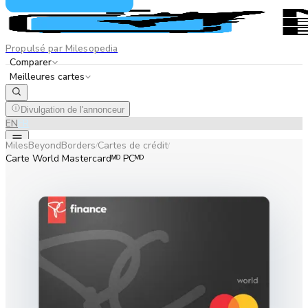
Propulsé par Milesopedia
Comparer
Meilleures cartes
Divulgation de l'annonceur
EN
FR
MilesBeyondBorders
Cartes de crédit
/
/
Carte World Mastercardᴹᴰ PCᴹᴰ