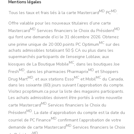
Mentions légales
MD
MD
Tous les taux et frais liés à la carte Mastercard
PC
.
Offre valable pour les nouveaux titulaires d’une carte
MD
MD
Mastercard
Services financiers le Choix du Président
qui font une demande d’ici le 31 décembre 2026. Obtenez
MC
une prime unique de 20 000 points PC Optimum
sur des
achats admissibles totalisant 50 $ CA ou plus dans les
supermarchés participants de l’enseigne Loblaw, aux
MC
kiosques de La Boutique Mobile
, dans les boutiques Joe
MD
MD
Fresh
, dans les pharmacies Pharmaprix
et Shoppers
MD
MC
MC
Drug Mart
, et aux stations Esso
et Mobil
du Canada,
dans les soixante (60) jours suivant l’approbation du compte.
Visitez pcoptimum.ca pour la liste des magasins participants.
Les achats admissibles doivent être portés à votre nouvelle
MD
carte Mastercard
Services financiers le Choix du
MD
Président
. La date d’approbation du compte est la date du
MD
courriel de PC Finance
confirmant l’approbation de votre
MD
demande de carte Mastercard
Services financiers le Choix
MD