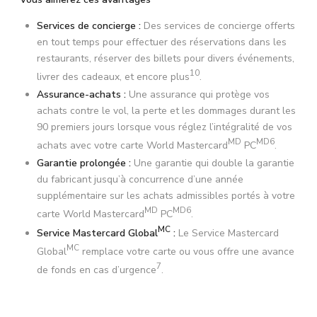
Services de concierge :
Des services de concierge offerts
en tout temps pour effectuer des réservations dans les
restaurants, réserver des billets pour divers événements,
10
livrer des cadeaux, et encore plus
.
Assurance-achats :
Une assurance qui protège vos
achats contre le vol, la perte et les dommages durant les
90 premiers jours lorsque vous réglez l’intégralité de vos
MD
MD
6
achats avec votre carte World Mastercard
PC
.
Garantie prolongée :
Une garantie qui double la garantie
du fabricant jusqu’à concurrence d’une année
supplémentaire sur les achats admissibles portés à votre
MD
MD
6
carte World Mastercard
PC
.
MC
Service Mastercard Global
:
Le Service Mastercard
MC
Global
remplace votre carte ou vous offre une avance
7
de fonds en cas d’urgence
.