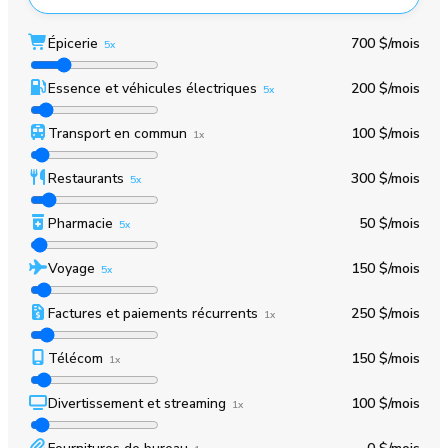
Épicerie
700 $
/mois
5x
Essence et véhicules électriques
200 $
/mois
5x
Transport en commun
100 $
/mois
1x
Restaurants
300 $
/mois
5x
Pharmacie
50 $
/mois
5x
Voyage
150 $
/mois
5x
Factures et paiements récurrents
250 $
/mois
1x
Télécom
150 $
/mois
1x
Divertissement et streaming
100 $
/mois
1x