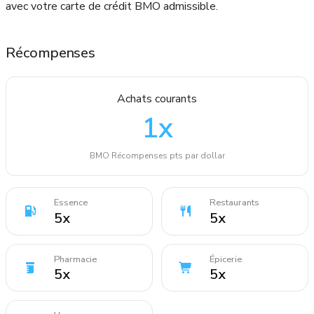
avec votre carte de crédit BMO admissible.
Récompenses
Achats courants
1
x
BMO Récompenses pts par dollar
Essence
Restaurants
5
x
5
x
Pharmacie
Épicerie
5
x
5
x