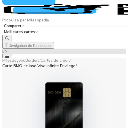
Propulsé par Milesopedia
Comparer
Meilleures cartes
Divulgation de l'annonceur
EN
FR
MilesBeyondBorders
Cartes de crédit
/
/
Carte BMO eclipse Visa Infinite Privilege*