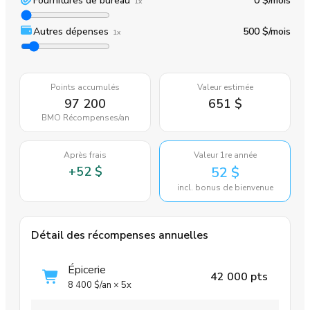
Fournitures de bureau
0 $
/mois
1x
Autres dépenses
500 $
/mois
1x
Points accumulés
Valeur estimée
97 200
651 $
BMO Récompenses
/an
Après frais
Valeur 1re année
+
52 $
52 $
incl. bonus de bienvenue
Détail des récompenses annuelles
Épicerie
42 000 pts
8 400 $
/an
×
5x