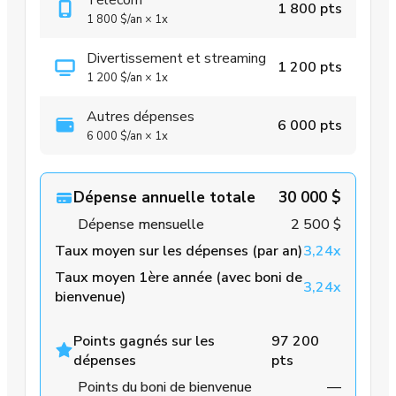
Télécom
1 800 pts
1 800 $
/an
×
1x
Divertissement et streaming
1 200 pts
1 200 $
/an
×
1x
Autres dépenses
6 000 pts
6 000 $
/an
×
1x
Dépense annuelle totale
30 000 $
Dépense mensuelle
2 500 $
Taux moyen sur les dépenses (par an)
3,24x
Taux moyen 1ère année (avec boni de
3,24x
bienvenue)
Points gagnés sur les
97 200
dépenses
pts
Points du boni de bienvenue
—