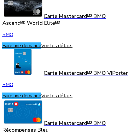
Carte Mastercardᴹᴰ BMO
Ascendᴹᴰ World Eliteᴹᴰ
BMO
Faire une demande
Voir les détails
Carte Mastercardᴹᴰ BMO VIPorter
BMO
Faire une demande
Voir les détails
Carte Mastercardᴹᴰ BMO
Récompenses Bleu