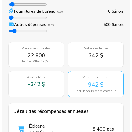
Fournitures de bureau
0 $
/mois
0,5x
Autres dépenses
500 $
/mois
0,5x
Points accumulés
Valeur estimée
22 800
342 $
Porter VIPorter
/an
Après frais
Valeur 1re année
+
342 $
942 $
incl. bonus de bienvenue
Détail des récompenses annuelles
Épicerie
8 400 pts