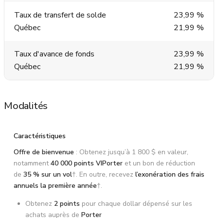
Taux de transfert de solde
23,99 %
Québec
21,99 %
Taux d'avance de fonds
23,99 %
Québec
21,99 %
Modalités
Caractéristiques
Offre de bienvenue
: Obtenez jusqu’à 1 800 $ en valeur,
notamment
40 000
points VIPorter
et un bon de réduction
de
35 %
sur un vol
†. En outre, recevez
l’exonération des frais
annuels la première année
†.
Obtenez
2 points
pour chaque dollar dépensé sur les
achats auprès de
Porter