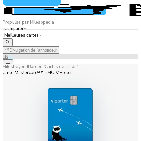
Propulsé par Milesopedia
Comparer
Meilleures cartes
Divulgation de l'annonceur
EN
FR
MilesBeyondBorders
Cartes de crédit
/
/
Carte Mastercardᴹᴰ* BMO VIPorter