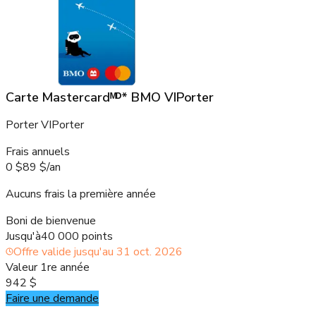
Carte Mastercardᴹᴰ* BMO VIPorter
Porter VIPorter
Frais annuels
0 $
89 $
/
an
Aucuns frais la première année
Boni de bienvenue
Jusqu'à
40 000 points
Offre valide jusqu'au
31 oct. 2026
Valeur 1re année
942 $
Faire une demande