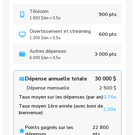
Télécom
900 pts
1 800 $
/an
×
0,5x
Divertissement et streaming
600 pts
1 200 $
/an
×
0,5x
Autres dépenses
3 000 pts
6 000 $
/an
×
0,5x
Dépense annuelle totale
30 000 $
Dépense mensuelle
2 500 $
Taux moyen sur les dépenses (par an)
0,76x
Taux moyen 1ère année (avec boni de
2,09x
bienvenue)
Points gagnés sur les
22 800
dépenses
pts