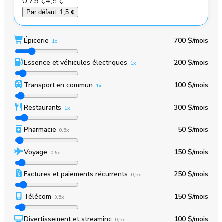
0,75 ¢
4,5 ¢
Par défaut
:
1,5 ¢
Épicerie
700 $
/mois
1x
Essence et véhicules électriques
200 $
/mois
1x
Transport en commun
100 $
/mois
1x
Restaurants
300 $
/mois
1x
Pharmacie
50 $
/mois
0,5x
Voyage
150 $
/mois
0,5x
Factures et paiements récurrents
250 $
/mois
0,5x
Télécom
150 $
/mois
0,5x
Divertissement et streaming
100 $
/mois
0,5x