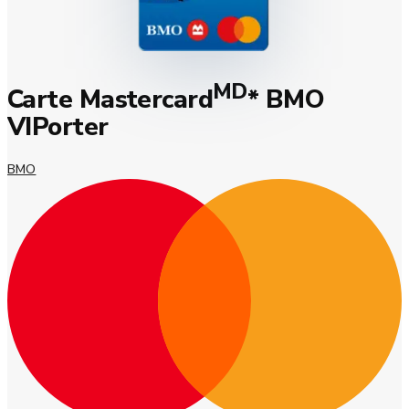
MD
Carte Mastercard
* BMO
VIPorter
BMO