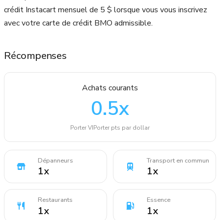
crédit Instacart mensuel de 5 $ lorsque vous vous inscrivez
avec votre carte de crédit BMO admissible.
Récompenses
Achats courants
0.5
x
Porter VIPorter pts par dollar
Dépanneurs
Transport en commun
1
x
1
x
Restaurants
Essence
1
x
1
x