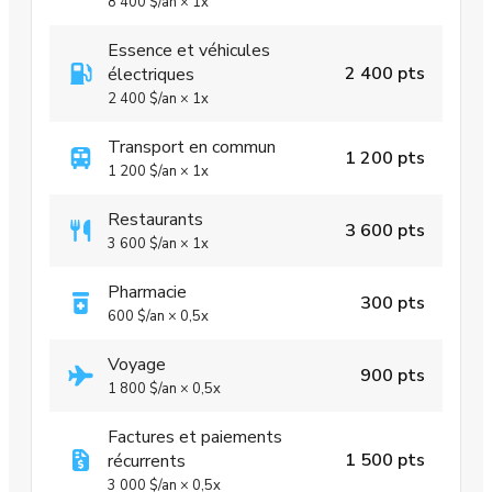
8 400 $
/an
×
1x
Essence et véhicules
2 400 pts
électriques
2 400 $
/an
×
1x
Transport en commun
1 200 pts
1 200 $
/an
×
1x
Restaurants
3 600 pts
3 600 $
/an
×
1x
Pharmacie
300 pts
600 $
/an
×
0,5x
Voyage
900 pts
1 800 $
/an
×
0,5x
Factures et paiements
1 500 pts
récurrents
3 000 $
/an
×
0,5x