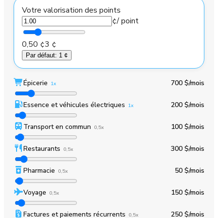
Votre valorisation des points
¢
/ point
0,50 ¢
3 ¢
Par défaut
:
1 ¢
Épicerie
700 $
/mois
1x
Essence et véhicules électriques
200 $
/mois
1x
Transport en commun
100 $
/mois
0,5x
Restaurants
300 $
/mois
0,5x
Pharmacie
50 $
/mois
0,5x
Voyage
150 $
/mois
0,5x
Factures et paiements récurrents
250 $
/mois
0,5x