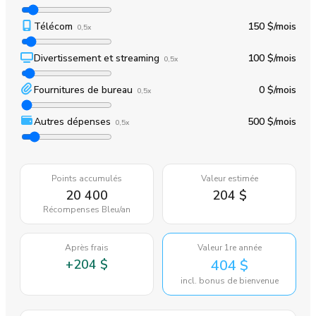
Télécom
150 $
/mois
0,5x
Divertissement et streaming
100 $
/mois
0,5x
Fournitures de bureau
0 $
/mois
0,5x
Autres dépenses
500 $
/mois
0,5x
Points accumulés
Valeur estimée
20 400
204 $
Récompenses Bleu
/an
Après frais
Valeur 1re année
+
204 $
404 $
incl. bonus de bienvenue