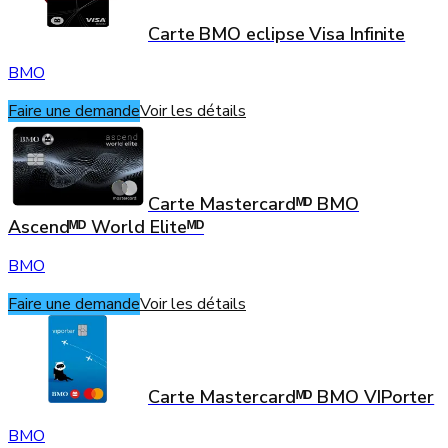
Carte BMO eclipse Visa Infinite
BMO
Faire une demande
Voir les détails
Carte Mastercardᴹᴰ BMO
Ascendᴹᴰ World Eliteᴹᴰ
BMO
Faire une demande
Voir les détails
Carte Mastercardᴹᴰ BMO VIPorter
BMO