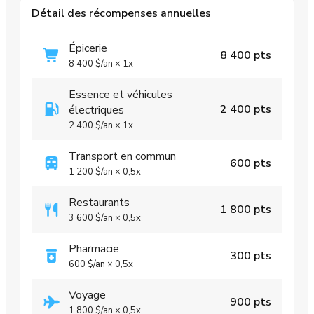
Détail des récompenses annuelles
Épicerie
8 400 pts
8 400 $
/an
×
1x
Essence et véhicules
2 400 pts
électriques
2 400 $
/an
×
1x
Transport en commun
600 pts
1 200 $
/an
×
0,5x
Restaurants
1 800 pts
3 600 $
/an
×
0,5x
Pharmacie
300 pts
600 $
/an
×
0,5x
Voyage
900 pts
1 800 $
/an
×
0,5x