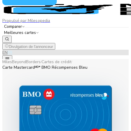
Propulsé par Milesopedia
Comparer
Meilleures cartes
Divulgation de l'annonceur
EN
FR
MilesBeyondBorders
Cartes de crédit
/
/
Carte Mastercardᴹᴰ* BMO Récompenses Bleu