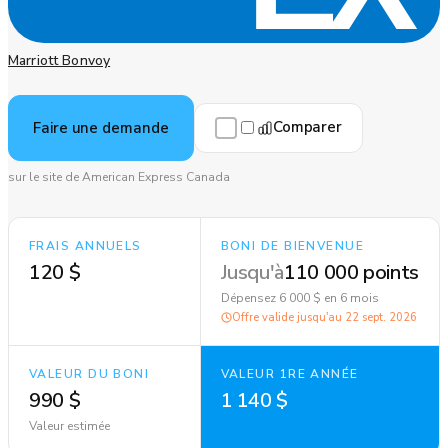
Marriott Bonvoy
Comparer
Faire une demande
sur le site de American Express Canada
FRAIS ANNUELS
BONI DE BIENVENUE
120 $
Jusqu'à
110 000 points
Dépensez 6 000 $ en 6 mois
Offre valide jusqu'au
22 sept. 2026
VALEUR DU BONI
VALEUR 1RE ANNÉE
990 $
1 140 $
Valeur estimée