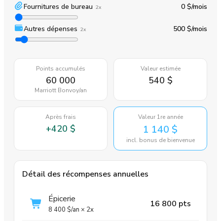
Fournitures de bureau
0 $
/mois
2x
Autres dépenses
500 $
/mois
2x
Points accumulés
Valeur estimée
60 000
540 $
Marriott Bonvoy
/an
Après frais
Valeur 1re année
+
420 $
1 140 $
incl. bonus de bienvenue
Détail des récompenses annuelles
Épicerie
16 800 pts
8 400 $
/an
×
2x