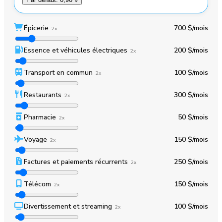
Épicerie
700 $
/mois
2x
Essence et véhicules électriques
200 $
/mois
2x
Transport en commun
100 $
/mois
2x
Restaurants
300 $
/mois
2x
Pharmacie
50 $
/mois
2x
Voyage
150 $
/mois
2x
Factures et paiements récurrents
250 $
/mois
2x
Télécom
150 $
/mois
2x
Divertissement et streaming
100 $
/mois
2x