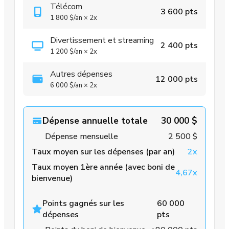
Télécom
3 600 pts
1 800 $
/an
×
2x
Divertissement et streaming
2 400 pts
1 200 $
/an
×
2x
Autres dépenses
12 000 pts
6 000 $
/an
×
2x
Dépense annuelle totale
30 000 $
Dépense mensuelle
2 500 $
Taux moyen sur les dépenses (par an)
2x
Taux moyen 1ère année (avec boni de
4,67x
bienvenue)
Points gagnés sur les
60 000
dépenses
pts