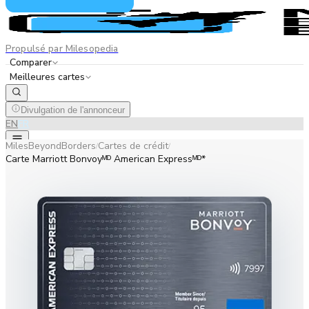
Propulsé par Milesopedia
Comparer
Meilleures cartes
Divulgation de l'annonceur
EN
FR
MilesBeyondBorders
Cartes de crédit
/
/
Carte Marriott Bonvoyᴹᴰ American Expressᴹᴰ*