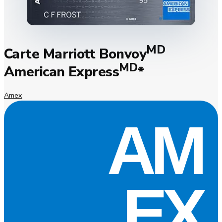
MD
Carte Marriott Bonvoy
MD
American Express
*
Amex