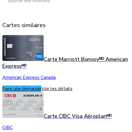
pourrait être financière.
Cartes similaires
Carte Marriott Bonvoyᴹᴰ American
Expressᴹᴰ
American Express Canada
Faire une demande
Voir les détails
Carte CIBC Visa Aéroplanᴹᴰ
CIBC