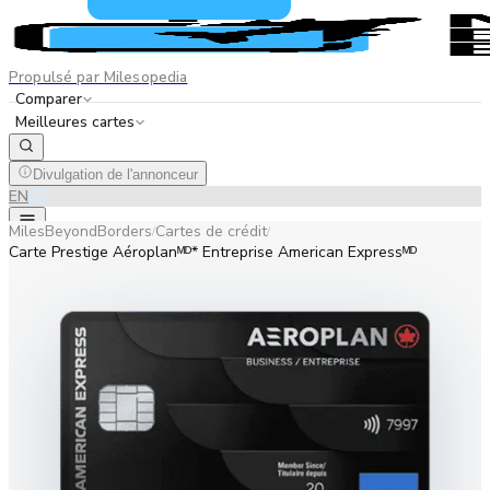
Propulsé par Milesopedia
Comparer
Meilleures cartes
Divulgation de l'annonceur
EN
FR
MilesBeyondBorders
Cartes de crédit
/
/
Carte Prestige Aéroplanᴹᴰ* Entreprise American Expressᴹᴰ