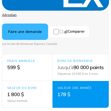
Aéroplan
Comparer
Faire une demande
sur le site de American Express Canada
FRAIS ANNUELS
BONI DE BIENVENUE
599 $
Jusqu'à
90 000 points
Dépensez 10 500 $ en 3 mois
VALEUR DU BONI
VALEUR 1RE ANNÉE
1 800 $
178 $
Valeur estimée