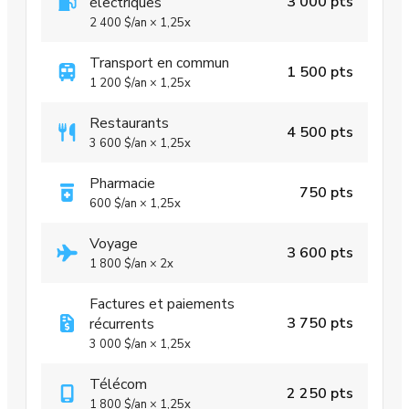
3 000 pts
électriques
2 400 $
/an
×
1,25x
Transport en commun
1 500 pts
1 200 $
/an
×
1,25x
Restaurants
4 500 pts
3 600 $
/an
×
1,25x
Pharmacie
750 pts
600 $
/an
×
1,25x
Voyage
3 600 pts
1 800 $
/an
×
2x
Factures et paiements
3 750 pts
récurrents
3 000 $
/an
×
1,25x
Télécom
2 250 pts
1 800 $
/an
×
1,25x