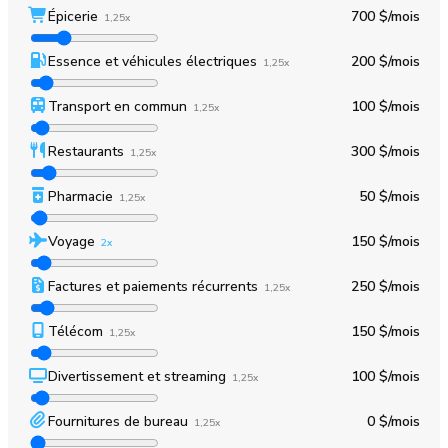
Épicerie
700 $
/mois
1,25x
Essence et véhicules électriques
200 $
/mois
1,25x
Transport en commun
100 $
/mois
1,25x
Restaurants
300 $
/mois
1,25x
Pharmacie
50 $
/mois
1,25x
Voyage
150 $
/mois
2x
Factures et paiements récurrents
250 $
/mois
1,25x
Télécom
150 $
/mois
1,25x
Divertissement et streaming
100 $
/mois
1,25x
Fournitures de bureau
0 $
/mois
1,25x