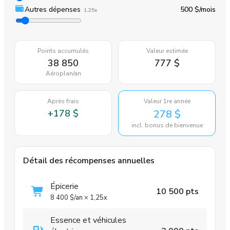
Autres dépenses
500 $
/mois
1,25x
Points accumulés
Valeur estimée
38 850
777 $
Aéroplan
/an
Après frais
Valeur 1re année
+
178 $
278 $
incl. bonus de bienvenue
Détail des récompenses annuelles
Épicerie
10 500 pts
8 400 $
/an
×
1,25x
Essence et véhicules