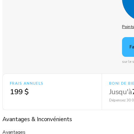
Point
F
sur le
FRAIS ANNUELS
BONI DE B
199 $
Jusqu'à
Dépensez 30 0
Avantages
&
Inconvénients
Avantages