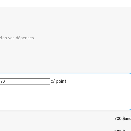
elon vos dépenses.
¢
/ point
700 $
/mo