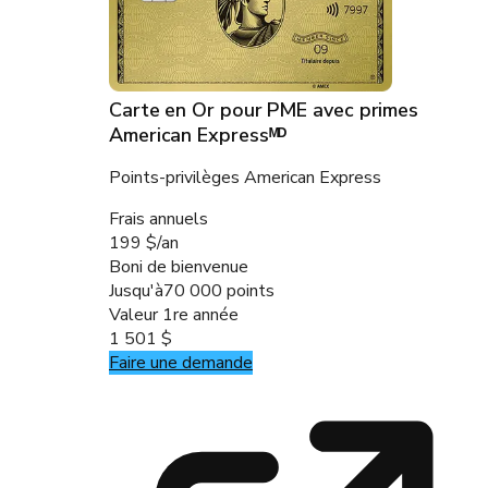
Carte en Or pour PME avec primes
American Expressᴹᴰ
Points-privilèges American Express
Frais annuels
199 $/an
Boni de bienvenue
Jusqu'à
70 000 points
Valeur 1re année
1 501 $
Faire une demande