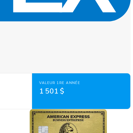
VALEUR 1RE ANNÉE
1 501 $