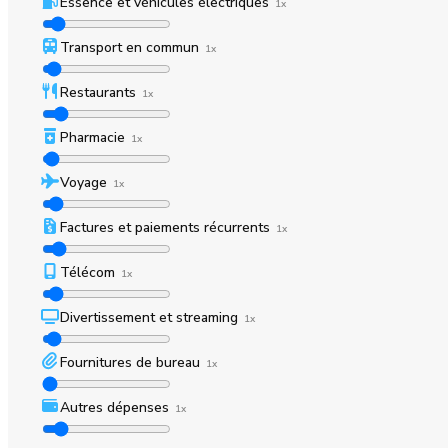
Essence et véhicules électriques
1x
Transport en commun
1x
Restaurants
1x
Pharmacie
1x
Voyage
1x
Factures et paiements récurrents
1x
Télécom
1x
Divertissement et streaming
1x
Fournitures de bureau
1x
Autres dépenses
1x