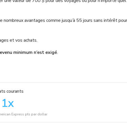
r une valeur de 700 $ pour des voyages ou pour n’importe quel
 de nombreux avantages comme jusqu’à 55 jours sans intérêt pou
ages et vos achats.
revenu minimum n’est exigé
.
ts courants
1
x
merican Express pts par dollar