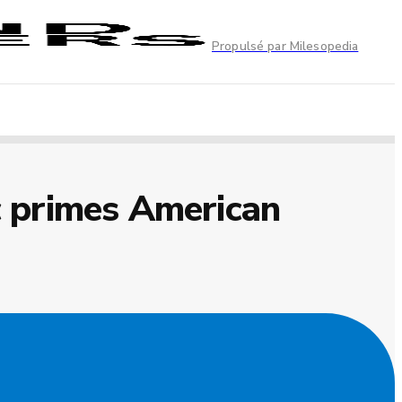
Propulsé par Milesopedia
 primes American