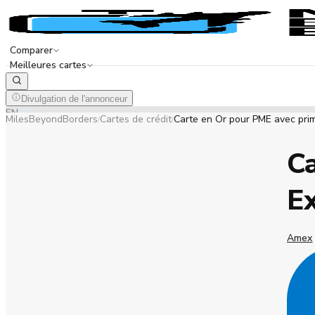
Comparer
Meilleures cartes
Divulgation de l'annonceur
EN
FR
MilesBeyondBorders
Cartes de crédit
Carte en Or pour PME avec pri
/
/
Ca
E
Amex