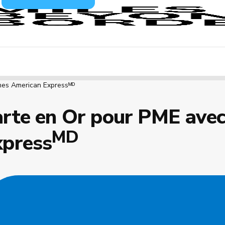
mes American Expressᴹᴰ
rte en Or pour PME avec
MD
xpress