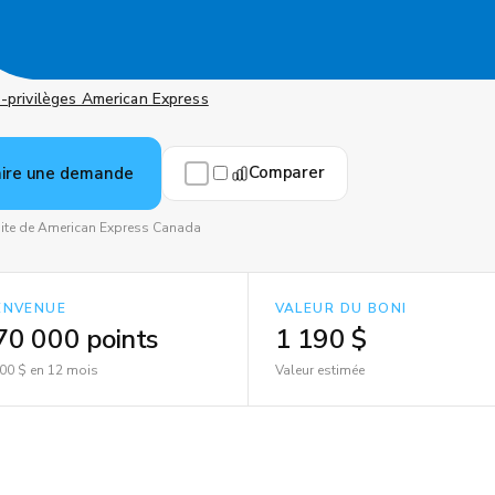
s-privilèges American Express
Comparer
aire une demande
 site de American Express Canada
IENVENUE
VALEUR DU BONI
70 000 points
1 190 $
00 $ en 12 mois
Valeur estimée