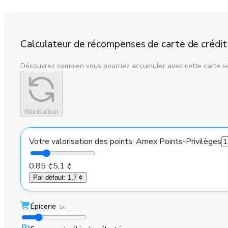
Calculateur de récompenses de carte de crédit
Découvrez combien vous pourriez accumuler avec cette carte s
Réinitialiser
Votre valorisation des points
·
Amex Points-Privilèges
0,85 ¢
5,1 ¢
Par défaut
:
1,7 ¢
Épicerie
1x