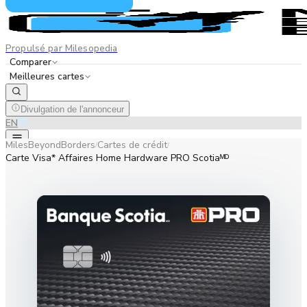
Propulsé par Milesopedia
Comparer
Meilleures cartes
Divulgation de l'annonceur
EN
FR
MilesBeyondBorders
Cartes de crédit
/
/
Carte Visa* Affaires Home Hardware PRO Scotiaᴹᴰ