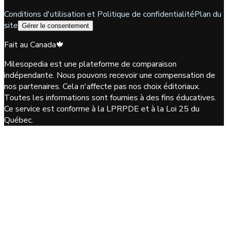
Conditions d'utilisation et Politique de confidentialité
Plan du
site
Gérer le consentement
Fait au Canada
🍁
Milesopedia est une plateforme de comparaison
indépendante. Nous pouvons recevoir une compensation de
nos partenaires. Cela n'affecte pas nos choix éditoriaux.
Toutes les informations sont fournies à des fins éducatives.
Ce service est conforme à la LPRPDE et à la Loi 25 du
Québec.