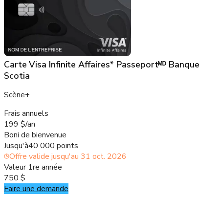
Carte Visa Infinite Affaires* Passeportᴹᴰ Banque
Scotia
Scène+
Frais annuels
199 $/an
Boni de bienvenue
Jusqu'à
40 000 points
Offre valide jusqu'au
31 oct. 2026
Valeur 1re année
750 $
Faire une demande