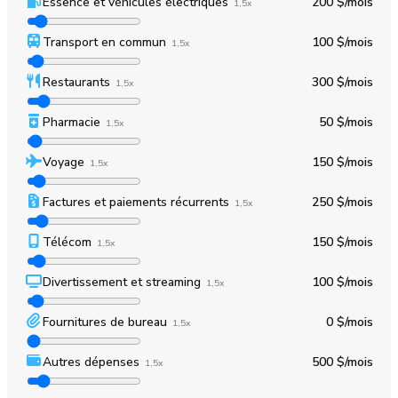
Essence et véhicules électriques
200 $
/mois
1,5x
Transport en commun
100 $
/mois
1,5x
Restaurants
300 $
/mois
1,5x
Pharmacie
50 $
/mois
1,5x
Voyage
150 $
/mois
1,5x
Factures et paiements récurrents
250 $
/mois
1,5x
Télécom
150 $
/mois
1,5x
Divertissement et streaming
100 $
/mois
1,5x
Fournitures de bureau
0 $
/mois
1,5x
Autres dépenses
500 $
/mois
1,5x