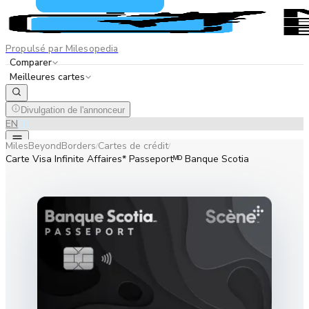
Propulsé par Milesopedia
Comparer
Meilleures cartes
Divulgation de l'annonceur
EN
FR
MilesBeyondBorders
Cartes de crédit
/
/
Carte Visa Infinite Affaires* Passeportᴹᴰ Banque Scotia