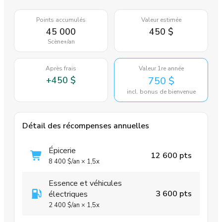
Points accumulés
Valeur estimée
45 000
450 $
Scène+
/an
Après frais
Valeur 1re année
+
450 $
750 $
incl. bonus de bienvenue
Détail des récompenses annuelles
Épicerie
12 600 pts
8 400 $
/an
×
1,5x
Essence et véhicules
3 600 pts
électriques
2 400 $
/an
×
1,5x