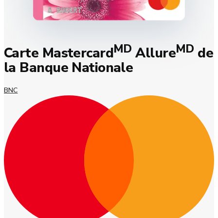
MD
MD
Carte Mastercard
Allure
de
la Banque Nationale
BNC