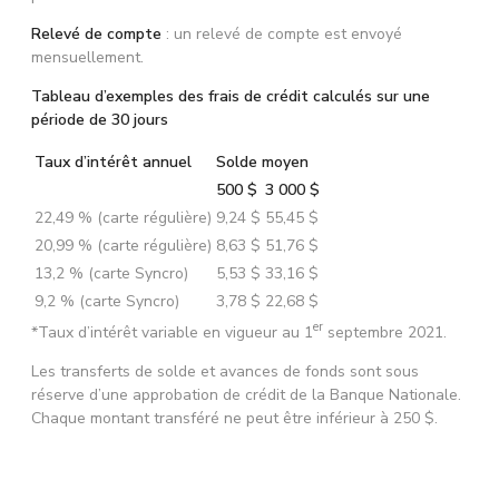
Relevé de compte
: un relevé de compte est envoyé
mensuellement.
Tableau d’exemples des frais de crédit calculés sur une
période de 30 jours
Taux d’intérêt annuel
Solde moyen
500 $
3 000 $
22,49 % (carte régulière)
9,24 $
55,45 $
20,99 % (carte régulière)
8,63 $
51,76 $
13,2 % (carte Syncro)
5,53 $
33,16 $
9,2 % (carte Syncro)
3,78 $
22,68 $
er
*Taux d’intérêt variable en vigueur au 1
septembre 2021.
Les transferts de solde et avances de fonds sont sous
réserve d’une approbation de crédit de la Banque Nationale.
Chaque montant transféré ne peut être inférieur à 250 $.