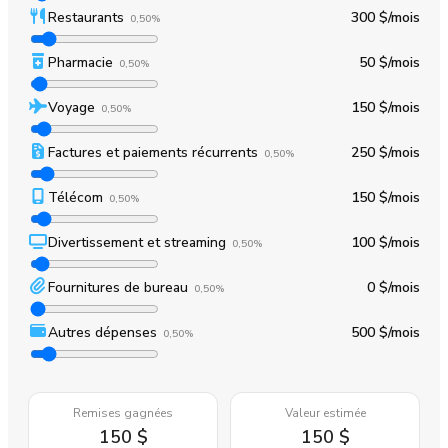
Restaurants
300 $
/mois
0,50%
Pharmacie
50 $
/mois
0,50%
Voyage
150 $
/mois
0,50%
Factures et paiements récurrents
250 $
/mois
0,50%
Télécom
150 $
/mois
0,50%
Divertissement et streaming
100 $
/mois
0,50%
Fournitures de bureau
0 $
/mois
0,50%
Autres dépenses
500 $
/mois
0,50%
Remises gagnées
Valeur estimée
150 $
150 $