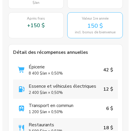
$
/an
Après frais
Valeur 1re année
+
150 $
150 $
incl. bonus de bienvenue
Détail des récompenses annuelles
Épicerie
42 $
8 400 $
/an
×
0,50%
Essence et véhicules électriques
12 $
2 400 $
/an
×
0,50%
Transport en commun
6 $
1 200 $
/an
×
0,50%
Restaurants
18 $