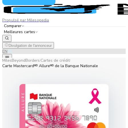
Propulsé par Milesopedia
Comparer
Meilleures cartes
Divulgation de l'annonceur
EN
FR
MilesBeyondBorders
Cartes de crédit
/
/
Carte Mastercardᴹᴰ Allureᴹᴰ de la Banque Nationale