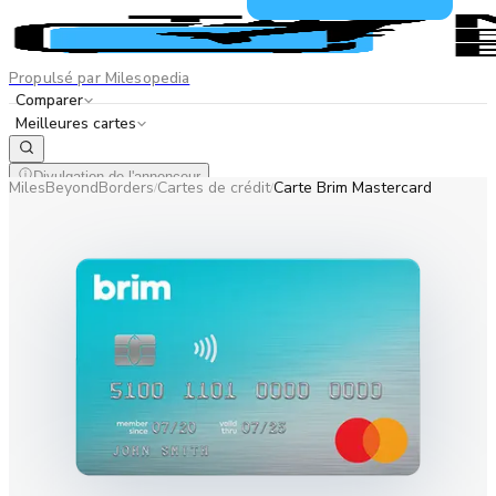
Propulsé par Milesopedia
Comparer
Meilleures cartes
Divulgation de l'annonceur
MilesBeyondBorders
Cartes de crédit
Carte Brim Mastercard
/
/
EN
FR