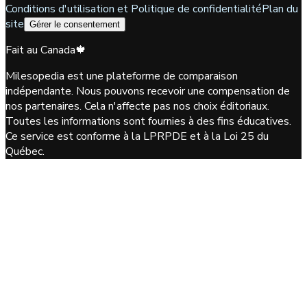
Conditions d'utilisation et Politique de confidentialité
Plan du
site
Gérer le consentement
Fait au Canada
🍁
Milesopedia est une plateforme de comparaison
indépendante. Nous pouvons recevoir une compensation de
nos partenaires. Cela n'affecte pas nos choix éditoriaux.
Toutes les informations sont fournies à des fins éducatives.
Ce service est conforme à la LPRPDE et à la Loi 25 du
Québec.