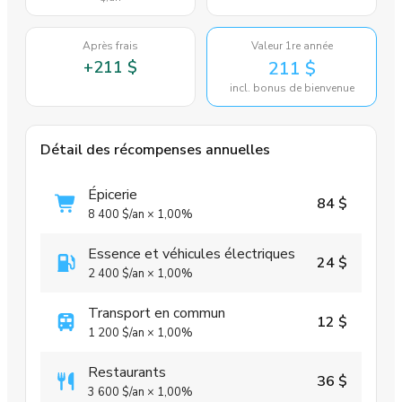
Après frais
Valeur 1re année
+
211 $
211 $
incl. bonus de bienvenue
Détail des récompenses annuelles
Épicerie
84 $
8 400 $
/an
×
1,00%
Essence et véhicules électriques
24 $
2 400 $
/an
×
1,00%
Transport en commun
12 $
1 200 $
/an
×
1,00%
Restaurants
36 $
3 600 $
/an
×
1,00%