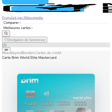
Propulsé par Milesopedia
Comparer
Meilleures cartes
Divulgation de l'annonceur
EN
FR
MilesBeyondBorders
Cartes de crédit
/
/
Carte Brim World Elite Mastercard