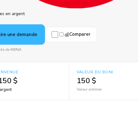
es en argent
Comparer
aire une demande
 site de MBNA
IENVENUE
VALEUR DU BONI
150 $
150 $
argent
Valeur estimée