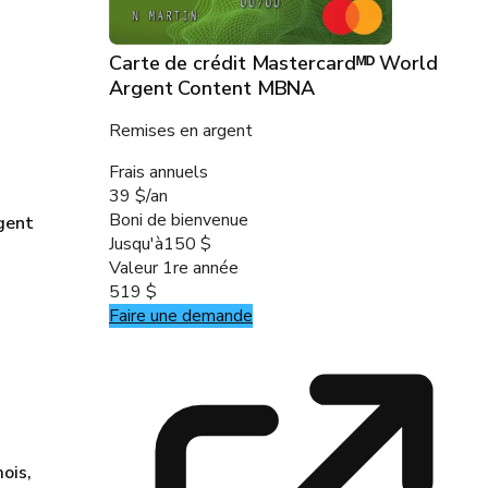
Carte de crédit Mastercardᴹᴰ World
Argent Content MBNA
Remises en argent
Frais annuels
39 $/an
Boni de bienvenue
rgent
Jusqu'à
150 $
Valeur 1re année
519 $
Faire une demande
ois,