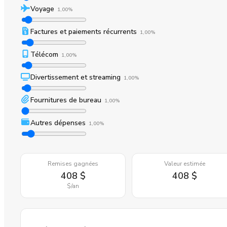
Voyage
1,00%
Factures et paiements récurrents
1,00%
Télécom
1,00%
Divertissement et streaming
1,00%
Fournitures de bureau
1,00%
Autres dépenses
1,00%
Remises gagnées
Valeur estimée
408 $
408 $
$
/an