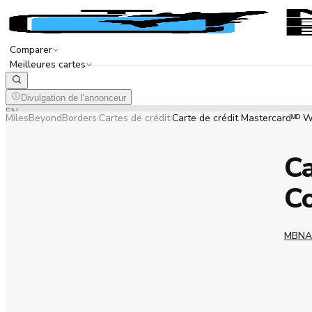
Comparer
Meilleures cartes
Divulgation de l'annonceur
EN
FR
MilesBeyondBorders
Cartes de crédit
Carte de crédit Mastercardᴹᴰ 
/
/
Ca
C
MBN