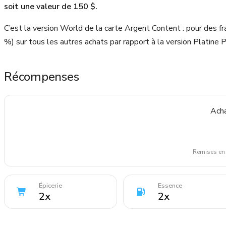
soit une valeur de 150 $.
C’est la version World de la carte Argent Content : pour des fr
%) sur tous les autres achats par rapport à la version Platine P
Récompenses
Acha
Remises en 
Épicerie
Essence
2
x
2
x