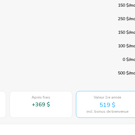
150 $
/mo
250 $
/mo
150 $
/mo
100 $
/mo
0 $
/mo
500 $
/mo
Après frais
Valeur 1re année
+
369 $
519 $
incl. bonus de bienvenue