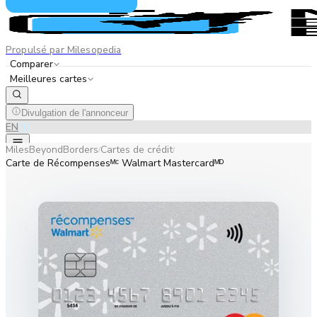
Propulsé par Milesopedia
Comparer
Meilleures cartes
Divulgation de l'annonceur
EN
FR
MilesBeyondBorders
Cartes de crédit
/
/
Carte de Récompensesᴹᶜ Walmart Mastercardᴹᴰ