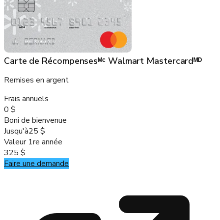
Carte de Récompensesᴹᶜ Walmart Mastercardᴹᴰ
Remises en argent
Frais annuels
0 $
Boni de bienvenue
Jusqu'à
25 $
Valeur 1re année
325 $
Faire une demande