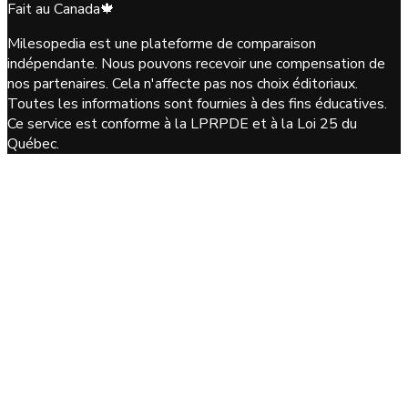
Fait au Canada
🍁
Milesopedia est une plateforme de comparaison
indépendante. Nous pouvons recevoir une compensation de
nos partenaires. Cela n'affecte pas nos choix éditoriaux.
Toutes les informations sont fournies à des fins éducatives.
Ce service est conforme à la LPRPDE et à la Loi 25 du
Québec.