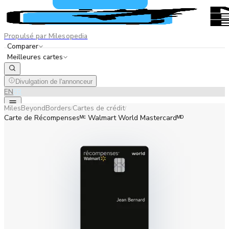
Propulsé par Milesopedia
Comparer
Meilleures cartes
Divulgation de l'annonceur
EN
FR
MilesBeyondBorders
Cartes de crédit
/
/
Carte de Récompensesᴹᶜ Walmart World Mastercardᴹᴰ