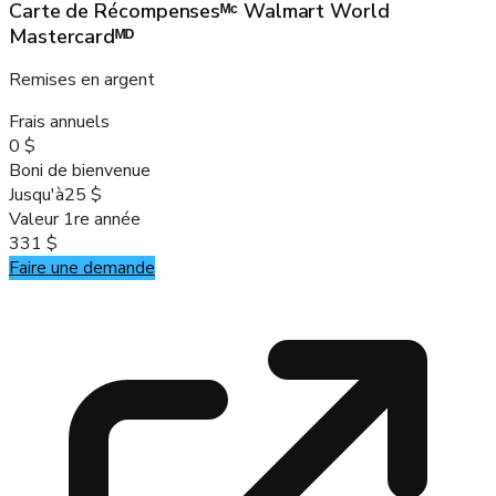
Carte de Récompensesᴹᶜ Walmart World
Mastercardᴹᴰ
Remises en argent
Frais annuels
0 $
Boni de bienvenue
Jusqu'à
25 $
Valeur 1re année
331 $
Faire une demande