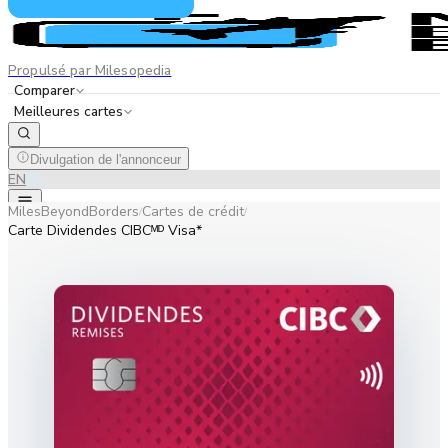
Propulsé par Milesopedia
Comparer
Meilleures cartes
Divulgation de l'annonceur
EN
FR
MilesBeyondBorders
Cartes de crédit
/
/
Carte Dividendes CIBCᴹᴰ Visa*