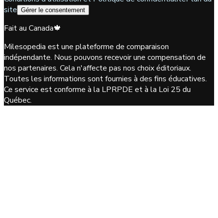
site
Gérer le consentement
Fait au Canada
🍁
Milesopedia est une plateforme de comparaison
indépendante. Nous pouvons recevoir une compensation de
nos partenaires. Cela n'affecte pas nos choix éditoriaux.
Toutes les informations sont fournies à des fins éducatives.
Ce service est conforme à la LPRPDE et à la Loi 25 du
Québec.