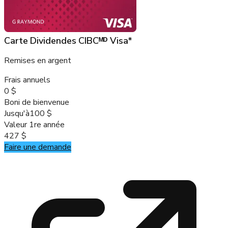
Carte Dividendes CIBCᴹᴰ Visa*
Remises en argent
Frais annuels
0 $
Boni de bienvenue
Jusqu'à
100 $
Valeur 1re année
427 $
Faire une demande