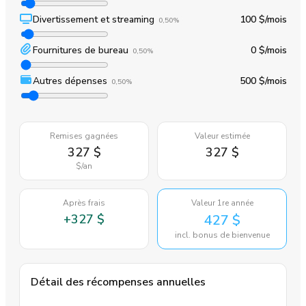
Divertissement et streaming
100 $
/mois
0,50%
Fournitures de bureau
0 $
/mois
0,50%
Autres dépenses
500 $
/mois
0,50%
Remises gagnées
Valeur estimée
327 $
327 $
$
/an
Après frais
Valeur 1re année
+
327 $
427 $
incl. bonus de bienvenue
Détail des récompenses annuelles