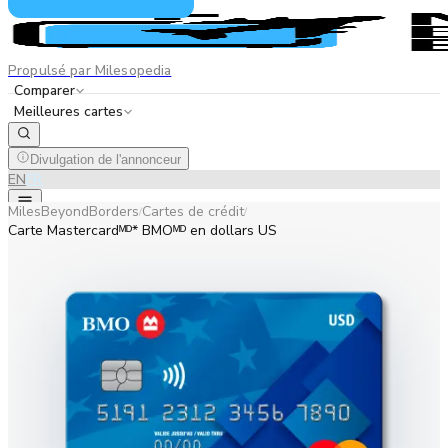
Propulsé par Milesopedia
Comparer
Meilleures cartes
Divulgation de l'annonceur
EN
FR
MilesBeyondBorders
Cartes de crédit
/
/
Carte Mastercardᴹᴰ* BMOᴹᴰ en dollars US