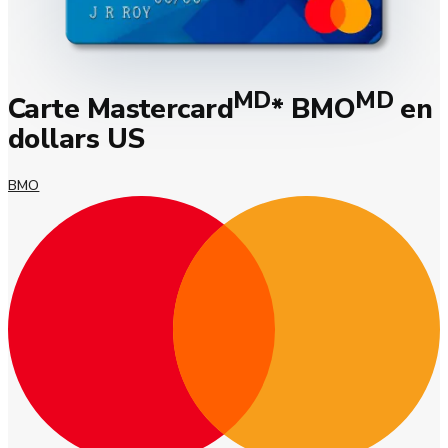
MD
MD
Carte Mastercard
* BMO
en
dollars US
BMO