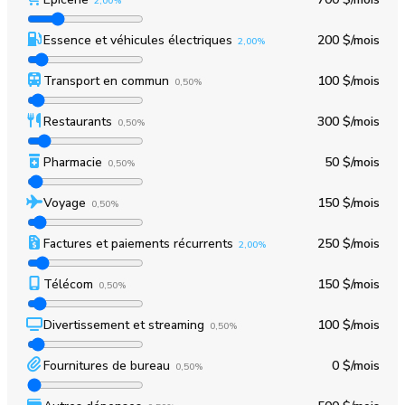
2,00%
Essence et véhicules électriques
200 $
/mois
2,00%
Transport en commun
100 $
/mois
0,50%
Restaurants
300 $
/mois
0,50%
Pharmacie
50 $
/mois
0,50%
Voyage
150 $
/mois
0,50%
Factures et paiements récurrents
250 $
/mois
2,00%
Télécom
150 $
/mois
0,50%
Divertissement et streaming
100 $
/mois
0,50%
Fournitures de bureau
0 $
/mois
0,50%