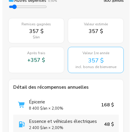
Autres dépenses
500 $
/mois
0,50%
Remises gagnées
Valeur estimée
357 $
357 $
$
/an
Après frais
Valeur 1re année
+
357 $
357 $
incl. bonus de bienvenue
Détail des récompenses annuelles
Épicerie
168 $
8 400 $
/an
×
2,00%
Essence et véhicules électriques
48 $
2 400 $
/an
×
2,00%