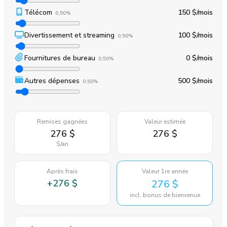
Télécom
150 $
/mois
0,50%
Divertissement et streaming
100 $
/mois
0,50%
Fournitures de bureau
0 $
/mois
0,50%
Autres dépenses
500 $
/mois
0,50%
Remises gagnées
Valeur estimée
276 $
276 $
$
/an
Après frais
Valeur 1re année
+
276 $
276 $
incl. bonus de bienvenue