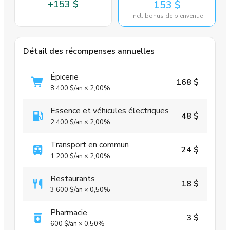
+
153 $
153 $
incl. bonus de bienvenue
Détail des récompenses annuelles
Épicerie
168 $
8 400 $
/an
×
2,00%
Essence et véhicules électriques
48 $
2 400 $
/an
×
2,00%
Transport en commun
24 $
1 200 $
/an
×
2,00%
Restaurants
18 $
3 600 $
/an
×
0,50%
Pharmacie
3 $
600 $
/an
×
0,50%