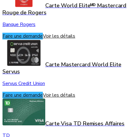
Carte World Eliteᴹᴰ Mastercard
Rouge de Rogers
Banque Rogers
Faire une demande
Voir les détails
Carte Mastercard World Elite
Servus
Servus Credit Union
Faire une demande
Voir les détails
Carte Visa TD Remises Affaires
TD