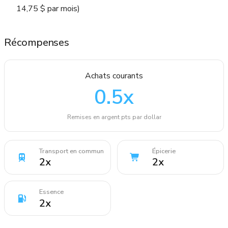
14,75 $ par mois)
Récompenses
Achats courants
0.5
x
Remises en argent pts par dollar
Transport en commun
Épicerie
2
x
2
x
Essence
2
x