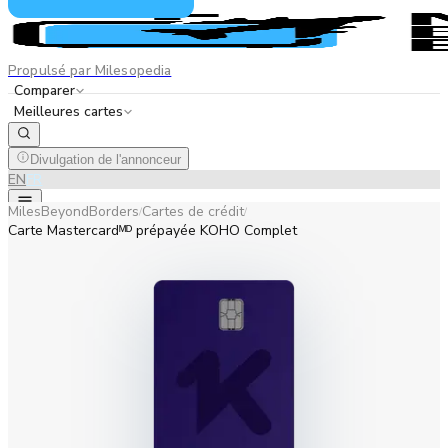
Propulsé par Milesopedia
Comparer
Meilleures cartes
Divulgation de l'annonceur
EN
FR
MilesBeyondBorders
Cartes de crédit
/
/
Carte Mastercardᴹᴰ prépayée KOHO Complet