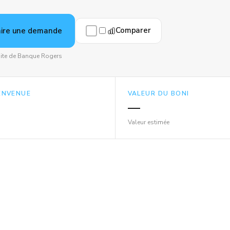
Comparer
aire une demande
 site de Banque Rogers
IENVENUE
VALEUR DU BONI
—
Valeur estimée