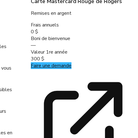
Carte Mastercard Rouge de Rogers
Remises en argent
Frais annuels
0 $
Boni de bienvenue
—
les
Valeur 1re année
300 $
Faire une demande
 vous
sibles
urs
les en