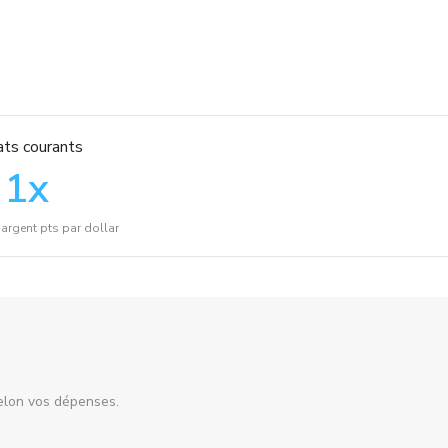
ts courants
1
x
argent pts par dollar
elon vos dépenses.