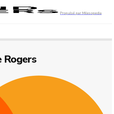
Propulsé par Milesopedia
e Rogers