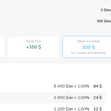
0 $
/mo
500 $
/mo
Après frais
Valeur 1re année
+
300 $
300 $
incl. bonus de bienvenue
8 400 $
/an
×
1,00%
84 $
2 400 $
/an
×
1,00%
24 $
1 200 $
/an
×
1,00%
12 $