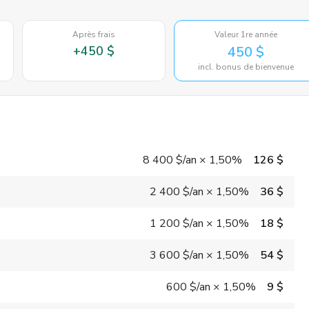
Après frais
Valeur 1re année
+
450 $
450 $
incl. bonus de bienvenue
8 400 $
/an
×
1,50%
126 $
2 400 $
/an
×
1,50%
36 $
1 200 $
/an
×
1,50%
18 $
3 600 $
/an
×
1,50%
54 $
600 $
/an
×
1,50%
9 $