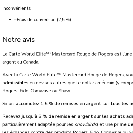
Inconvénients
–
Frais de conversion (2,5 %)
Notre avis
La Carte World Eliteᴹᴰ Mastercard Rouge de Rogers est l’une d
argent au Canada.
Avec la Carte World Eliteᴹᴰ Mastercard Rouge de Rogers, v
admissibles
en devises autres que le dollar américain (y compr
Rogers, Fido, Comwave ou Shaw.
Sinon,
accumulez 1,5 % de remises en argent sur tous les a
Recevez
jusqu’à 3 % de remise en argent sur les achats ad
particulièrement adaptée pour les
snowbirds
) et une
prime de
les échangez contre des produits Rogers, Fido, Comwave ou Sh