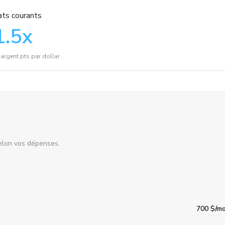
ts courants
1.5
x
argent pts par dollar
elon vos dépenses.
700 $
/mo