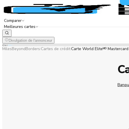
Comparer
Meilleures cartes
Divulgation de l'annonceur
EN
FR
MilesBeyondBorders
Cartes de crédit
Carte World Eliteᴹᴰ Mastercar
/
/
Ca
Banqu