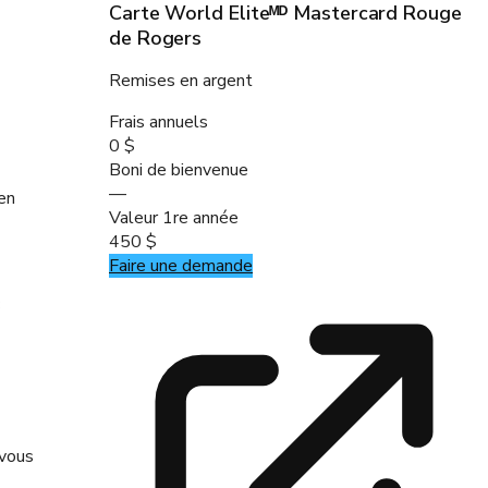
Carte World Eliteᴹᴰ Mastercard Rouge
de Rogers
Remises en argent
Frais annuels
0 $
Boni de bienvenue
—
en
Valeur 1re année
450 $
Faire une demande
 vous