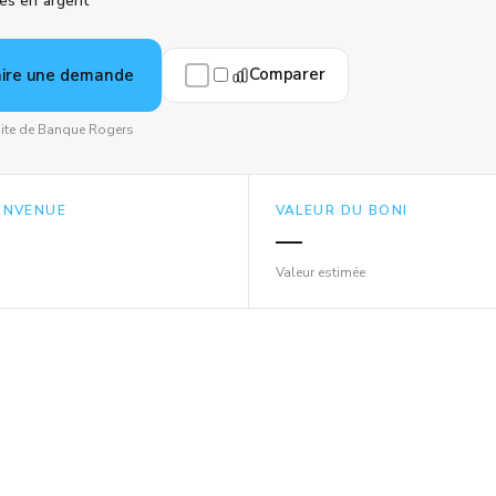
es en argent
Comparer
aire une demande
 site de Banque Rogers
IENVENUE
VALEUR DU BONI
—
Valeur estimée