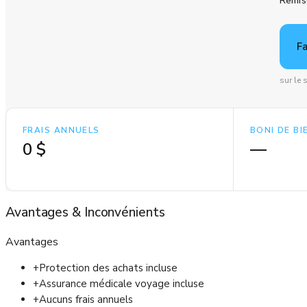
Remis
F
sur le
FRAIS ANNUELS
BONI DE B
0 $
—
Avantages
&
Inconvénients
Avantages
+
Protection des achats incluse
+
Assurance médicale voyage incluse
+
Aucuns frais annuels