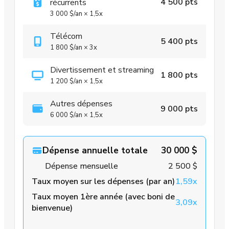
4 500 pts
récurrents
3 000 $
/an
×
1,5x
Télécom
5 400 pts
1 800 $
/an
×
3x
Divertissement et streaming
1 800 pts
1 200 $
/an
×
1,5x
Autres dépenses
9 000 pts
6 000 $
/an
×
1,5x
Dépense annuelle totale
30 000 $
Dépense mensuelle
2 500 $
Taux moyen sur les dépenses (par an)
1,59x
Taux moyen 1ère année (avec boni de
3,09x
bienvenue)