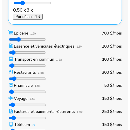
0,50 ¢
3 ¢
Par défaut
:
1 ¢
Épicerie
700 $
/mois
1,5x
Essence et véhicules électriques
200 $
/mois
1,5x
Transport en commun
100 $
/mois
1,5x
Restaurants
300 $
/mois
1,5x
Pharmacie
50 $
/mois
1,5x
Voyage
150 $
/mois
1,5x
Factures et paiements récurrents
250 $
/mois
1,5x
Télécom
150 $
/mois
3x