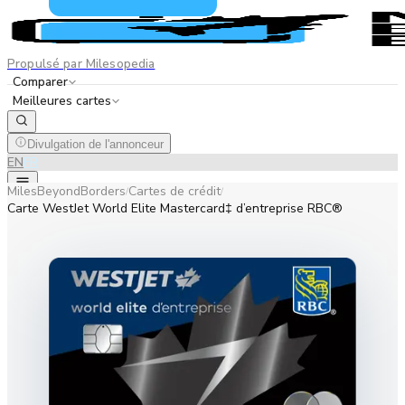
Propulsé par Milesopedia
Comparer
Meilleures cartes
Divulgation de l'annonceur
EN
FR
MilesBeyondBorders
Cartes de crédit
/
/
Carte WestJet World Elite Mastercard‡ d’entreprise RBC®