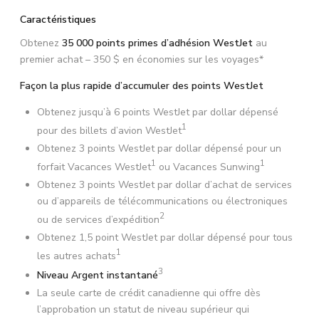
Caractéristiques
Obtenez
35 000 points primes d’adhésion WestJet
au
premier achat – 350 $ en économies sur les voyages*
Façon la plus rapide d’accumuler des points WestJet
Obtenez jusqu’à 6 points WestJet par dollar dépensé
1
pour des billets d’avion WestJet
Obtenez 3 points WestJet par dollar dépensé pour un
1
1
forfait Vacances WestJet
ou Vacances Sunwing
Obtenez 3 points WestJet par dollar d’achat de services
ou d’appareils de télécommunications ou électroniques
2
ou de services d’expédition
Obtenez 1,5 point WestJet par dollar dépensé pour tous
1
les autres achats
3
Niveau Argent instantané
La seule carte de crédit canadienne qui offre dès
l’approbation un statut de niveau supérieur qui