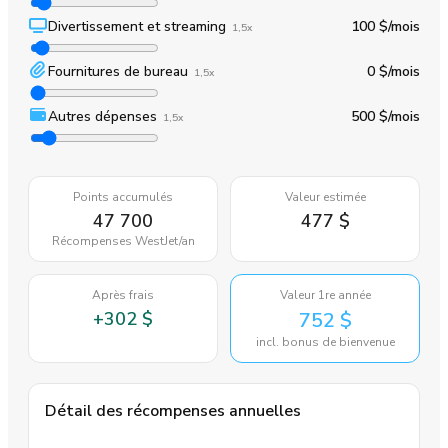
Divertissement et streaming
100 $
/mois
1,5x
Fournitures de bureau
0 $
/mois
1,5x
Autres dépenses
500 $
/mois
1,5x
Points accumulés
Valeur estimée
47 700
477 $
Récompenses WestJet
/an
Après frais
Valeur 1re année
+
302 $
752 $
incl. bonus de bienvenue
Détail des récompenses annuelles